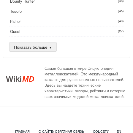
Bounty Hunter
(48)
Tesoro
(45)
Fisher
(40)
Quest
(27)
Golden Mask
(26)
Показать больше
Nokta
(25)
AKA
(24)
Самая большая в мире Энциклопедия
DeepTech
(16)
металлоискателей. Это международный
Wiki
MD
каталог для русскоязычных пользователей.
XP
(14)
Здесь вы найдёте технические
характеристики, обзоры, рейтинги и историю
Compass
(13)
всех значимых моделей металлоискателей.
Teknetics
(13)
C.Scope
(12)
Nexus
(11)
ГЛАВНАЯ
О САЙТЕ/ ОБРАТНАЯ СВЯЗЬ
СОЦСЕТИ
EN
Detech
(8)