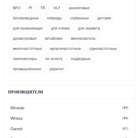
BFO
PI
TR
VLF
аналоговые
беспроводные
гибриды
глубинные
детские
для начинающих
для пляжа
для чермета
досмотровые
китайские
миноискатель
многочастотные
мультичастотные
одночастотные
пинпоинтеры
по золоту
подводные
промышленные
раритет
ПРОИЗВОДИТЕЛИ
Minelab
(84)
Whites
(84)
Garrett
(61)