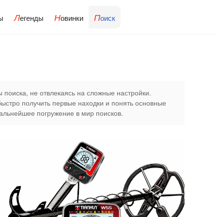
Л
Н
П
ы
егенды
овинки
оиск
ы поиска, не отвлекаясь на сложные настройки.
быстро получить первые находки и понять основные
дальнейшее погружение в мир поисков.