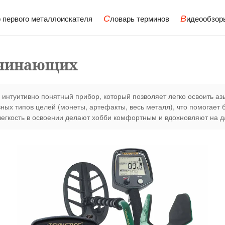
С
В
 первого металлоискателя
ловарь терминов
идеообзор
ачинающих
 интуитивно понятный прибор, который позволяет легко освоить аз
ых типов целей (монеты, артефакты, весь металл), что помогает 
легкость в освоении делают хобби комфортным и вдохновляют на 