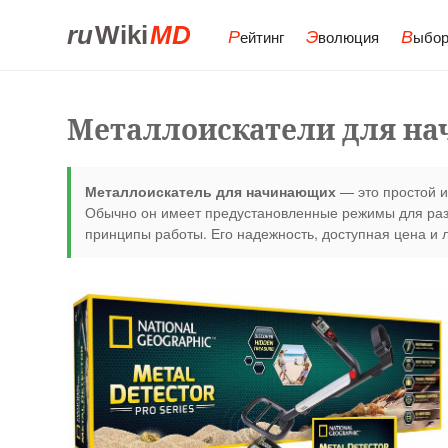
ru
Wiki
MD
Р
Э
В
ейтинг
волюция
ыбор
Металлоискатели для н
Металлоискатель для начинающих
— это простой и
Обычно он имеет предустановленные режимы для разн
принципы работы. Его надежность, доступная цена и 