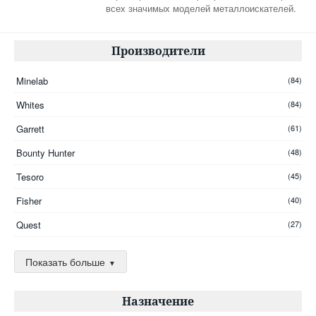
всех значимых моделей металлоискателей.
Производители
Minelab
(84)
Whites
(84)
Garrett
(61)
Bounty Hunter
(48)
Tesoro
(45)
Fisher
(40)
Quest
(27)
Golden Mask
(26)
Показать больше
Nokta
(25)
AKA
(24)
Назначение