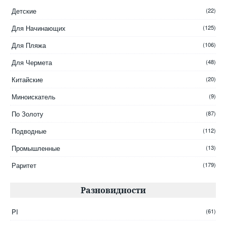
DeepTech
(16)
Детские
(22)
XP
(14)
Для Начинающих
(125)
Teknetics
(13)
Для Пляжа
(106)
C.Scope
(12)
Для Чермета
(48)
Nexus
(11)
Китайские
(20)
Detech
(8)
Миноискатель
(9)
Tianxun
(8)
По Золоту
(87)
Подводные
(112)
Промышленные
(13)
Раритет
(179)
Разновидности
PI
(61)