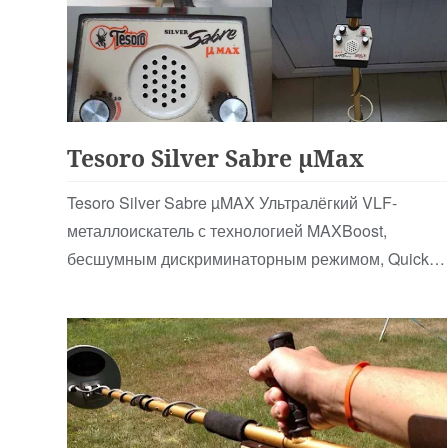
Аналоговые
Tesoro Silver Sabre µMax
Tesoro Silver Sabre µMAX Ультралёгкий VLF-
металлоискатель с технологией MAXBoost,
бесшумным дискриминаторным режимом, Quick
Check Pinpoint и …