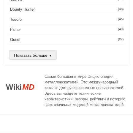
Bounty Hunter
(48)
Tesoro
(45)
Fisher
(40)
Quest
(27)
Golden Mask
(26)
Показать больше
Nokta
(25)
AKA
(24)
Самая большая в мире Энциклопедия
DeepTech
(16)
металлоискателей. Это международный
Wiki
MD
каталог для русскоязычных пользователей.
XP
(14)
Здесь вы найдёте технические
характеристики, обзоры, рейтинги и историю
Compass
(13)
всех значимых моделей металлоискателей.
Teknetics
(13)
C.Scope
(12)
Nexus
(11)