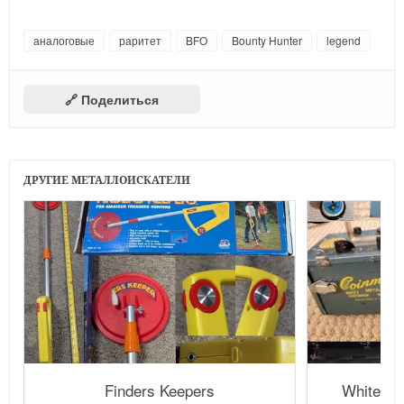
аналоговые
раритет
BFO
Bounty Hunter
legend
🔗 Поделиться
Поделиться в Telegram
ДРУГИЕ МЕТАЛЛОИСКАТЕЛИ
Finders Keepers
White's 