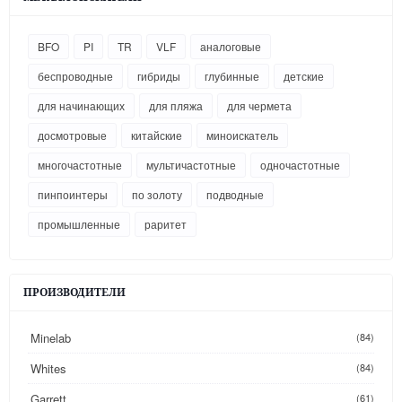
BFO
PI
TR
VLF
аналоговые
беспроводные
гибриды
глубинные
детские
для начинающих
для пляжа
для чермета
досмотровые
китайские
миноискатель
многочастотные
мультичастотные
одночастотные
пинпоинтеры
по золоту
подводные
промышленные
раритет
ПРОИЗВОДИТЕЛИ
Minelab
(84)
Whites
(84)
Garrett
(61)