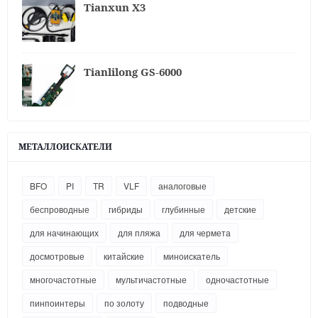
Tianxun X3
Tianlilong GS-6000
МЕТАЛЛОИСКАТЕЛИ
BFO
PI
TR
VLF
аналоговые
беспроводные
гибриды
глубинные
детские
для начинающих
для пляжа
для чермета
досмотровые
китайские
миноискатель
многочастотные
мультичастотные
одночастотные
пинпоинтеры
по золоту
подводные