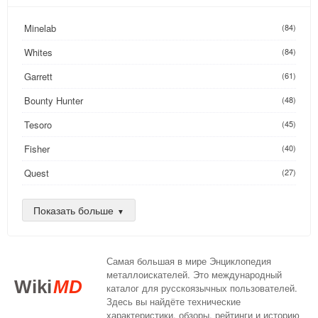
Minelab
(84)
Whites
(84)
Garrett
(61)
Bounty Hunter
(48)
Tesoro
(45)
Fisher
(40)
Quest
(27)
Golden Mask
(26)
Показать больше
Nokta
(25)
AKA
(24)
Самая большая в мире Энциклопедия
DeepTech
(16)
металлоискателей. Это международный
Wiki
MD
каталог для русскоязычных пользователей.
XP
(14)
Здесь вы найдёте технические
характеристики, обзоры, рейтинги и историю
Compass
(13)