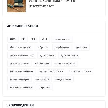
White's Coinmaster IV TR-
Discriminator
МЕТАЛЛОИСКАТЕЛИ
BFO
PI
TR
VLF
аналоговые
беспроводные
гибриды
глубинные
детские
для начинающих
для пляжа
для чермета
досмотровые
китайские
миноискатель
многочастотные
мультичастотные
одночастотные
пинпоинтеры
по золоту
подводные
промышленные
раритет
ПРОИЗВОДИТЕЛИ