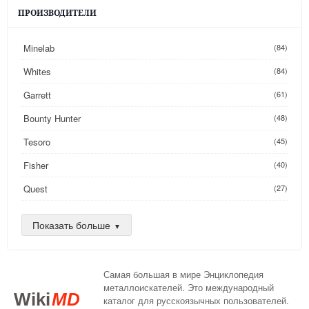
ПРОИЗВОДИТЕЛИ
Minelab
(84)
Whites
(84)
Garrett
(61)
Bounty Hunter
(48)
Tesoro
(45)
Fisher
(40)
Quest
(27)
Golden Mask
(26)
Показать больше
Nokta
(25)
AKA
(24)
Самая большая в мире Энциклопедия
DeepTech
(16)
металлоискателей. Это международный
Wiki
MD
каталог для русскоязычных пользователей.
XP
(14)