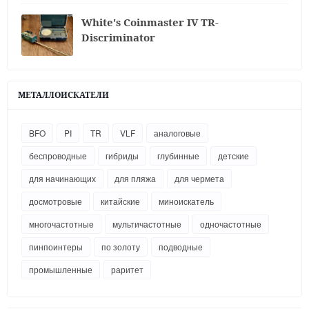
White's Coinmaster IV TR-
Discriminator
МЕТАЛЛОИСКАТЕЛИ
BFO
PI
TR
VLF
аналоговые
беспроводные
гибриды
глубинные
детские
для начинающих
для пляжа
для чермета
досмотровые
китайские
миноискатель
многочастотные
мультичастотные
одночастотные
пинпоинтеры
по золоту
подводные
промышленные
раритет