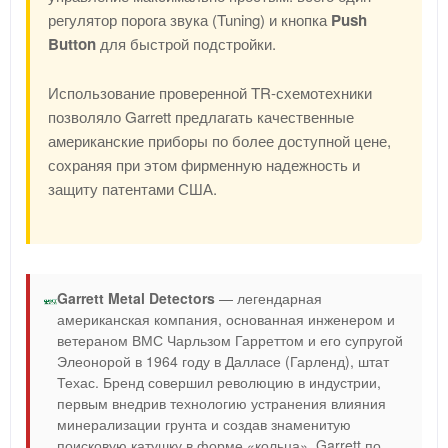
регулятор порога звука (Tuning) и кнопка
Push
Button
для быстрой подстройки.
Использование проверенной TR-схемотехники
позволяло Garrett предлагать качественные
американские приборы по более доступной цене,
сохраняя при этом фирменную надежность и
защиту патентами США.
Garrett Metal Detectors
— легендарная
американская компания, основанная инженером и
ветераном ВМС Чарльзом Гарреттом и его супругой
Элеонорой в 1964 году в Далласе (Гарленд), штат
Техас. Бренд совершил революцию в индустрии,
первым внедрив технологию устранения влияния
минерализации грунта и создав знаменитую
поисковую катушку в форме «кольца». Garrett по