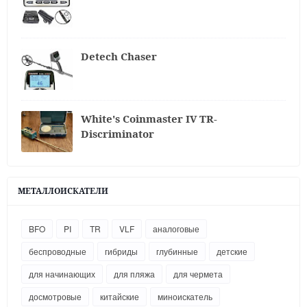
Detech Chaser
White's Coinmaster IV TR-
Discriminator
МЕТАЛЛОИСКАТЕЛИ
BFO
PI
TR
VLF
аналоговые
беспроводные
гибриды
глубинные
детские
для начинающих
для пляжа
для чермета
досмотровые
китайские
миноискатель