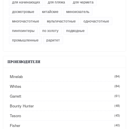
для начинающих
для пляжа
для чермета
досмотровые
китайские
миноискатель
многочастотные
мультичастотные
одночастотные
пинпоинтеры
по золоту
подводные
промышленные
раритет
ПРОИЗВОДИТЕЛИ
Minelab
(84)
Whites
(84)
Garrett
(61)
Bounty Hunter
(48)
Tesoro
(45)
Fisher
(40)