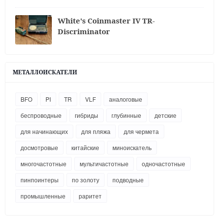
White's Coinmaster IV TR-
Discriminator
МЕТАЛЛОИСКАТЕЛИ
BFO
PI
TR
VLF
аналоговые
беспроводные
гибриды
глубинные
детские
для начинающих
для пляжа
для чермета
досмотровые
китайские
миноискатель
многочастотные
мультичастотные
одночастотные
пинпоинтеры
по золоту
подводные
промышленные
раритет