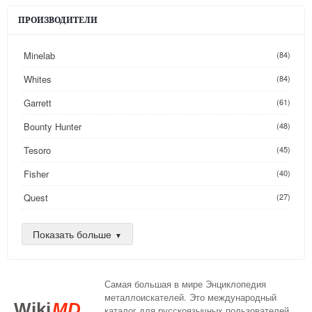
ПРОИЗВОДИТЕЛИ
Minelab
(84)
Whites
(84)
Garrett
(61)
Bounty Hunter
(48)
Tesoro
(45)
Fisher
(40)
Quest
(27)
Golden Mask
(26)
Показать больше
Nokta
(25)
AKA
(24)
Самая большая в мире Энциклопедия
DeepTech
(16)
металлоискателей. Это международный
Wiki
MD
каталог для русскоязычных пользователей.