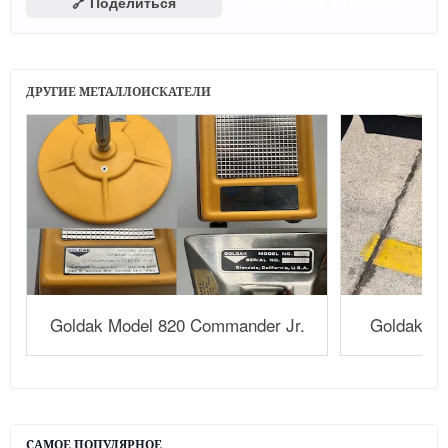
🔗 Поделиться
Поделиться в Telegram
ДРУГИЕ МЕТАЛЛОИСКАТЕЛИ
Goldak Model 820 Commander Jr.
Goldak Mo
САМОЕ ПОПУЛЯРНОЕ