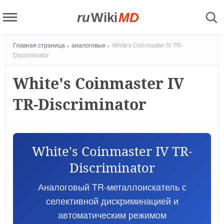
ru
Wiki
MD
Главная страница
аналоговые
White's Coinmaster IV TR-
Discriminator
White's Coinmaster IV
TR-Discriminator
White's Coinmaster IV TR-
Discriminator
Аналоговый TR-металлоискатель с
селективной дискриминацией и
автоматическим режимом