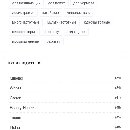
для начинающих
для пляжа
для чермета
досмотровые
китайские
миноискатель
многочастотные
мультичастотные
одночастотные
пинпоинтеры
по золоту
подводные
промышленные
раритет
ПРОИЗВОДИТЕЛИ
Minelab
(84)
Whites
(84)
Garrett
(61)
Bounty Hunter
(48)
Tesoro
(45)
Fisher
(40)