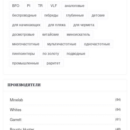
BFO
PI
TR
VLF
аналоговые
беспроводные
гибриды
глубинные
детские
для начинающих
для пляжа
для чермета
досмотровые
китайские
миноискатель
многочастотные
мультичастотные
одночастотные
пинпоинтеры
по золоту
подводные
промышленные
раритет
ПРОИЗВОДИТЕЛИ
Minelab
(84)
Whites
(84)
Garrett
(61)
Bounty Hunter
(48)