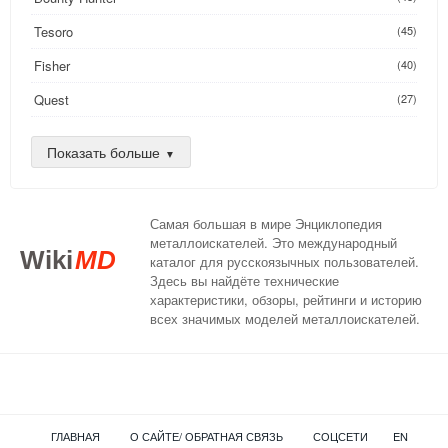
Tesoro
(45)
Fisher
(40)
Quest
(27)
Golden Mask
(26)
Показать больше
Nokta
(25)
AKA
(24)
Самая большая в мире Энциклопедия
DeepTech
(16)
металлоискателей. Это международный
Wiki
MD
каталог для русскоязычных пользователей.
XP
(14)
Здесь вы найдёте технические
характеристики, обзоры, рейтинги и историю
Compass
(13)
всех значимых моделей металлоискателей.
Teknetics
(13)
C.Scope
(12)
Nexus
(11)
ГЛАВНАЯ
О САЙТЕ/ ОБРАТНАЯ СВЯЗЬ
СОЦСЕТИ
EN
Detech
(8)