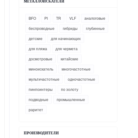
МЕТАЛЛОИСКАТЕЛИ
BFO
PI
TR
VLF
аналоговые
беспроводные
гибриды
глубинные
детские
для начинающих
для пляжа
для чермета
досмотровые
китайские
миноискатель
многочастотные
мультичастотные
одночастотные
пинпоинтеры
по золоту
подводные
промышленные
раритет
ПРОИЗВОДИТЕЛИ