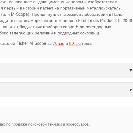
иска, основанное выдающимся инженером и изобретателем
л первый в истории патент на портативный металлоискатель,
(или M-Scope). Пройдя путь от гаражной лаборатории в Пало-
ходит в состав американского концерна First Texas Products (с 2006
е ниши: от бюджетных приборов серии F до легендарных
боко залегающих реликвий и подводных сокровищ.
кателей Fisher M-Scope за
70-ые
и
80-ые
годы.
х по продаже поисковой техники и аксессуаров.