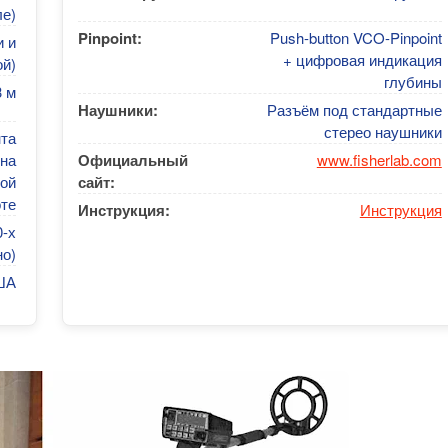
ле)
Pinpoint:
Push-button VCO-Pinpoint
и и
+ цифровая индикация
й)
глубины
3 м
Наушники:
Разъём под стандартные
стерео наушники
нта
на
Официальный
www.fisherlab.com
ой
сайт:
оте
Инструкция:
Инструкция
0-х
но)
ША