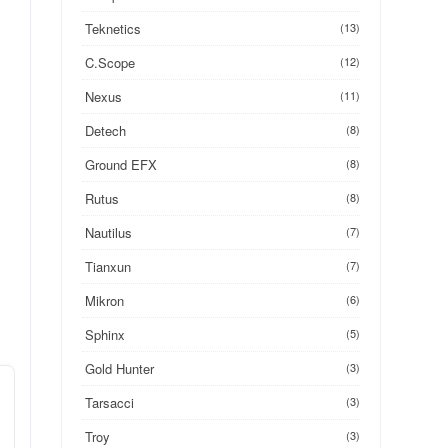
Teknetics
(13)
C.Scope
(12)
Nexus
(11)
Detech
(8)
Ground EFX
(8)
Rutus
(8)
Nautilus
(7)
Tianxun
(7)
Mikron
(6)
Sphinx
(5)
Gold Hunter
(3)
Tarsacci
(3)
Troy
(3)