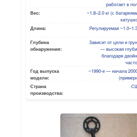
работает в по
Вес:
~1.8–2.0 кг (с батареям
катушко
Длина:
Регулируемая ~1.0–1.
Глубина
Зависит от цели и гру
обнаружения:
— высокая глуби
благодаря двойн
част
Год выпуска
~1990-е — начала 200
модели:
(пример
Страна
С
производства: