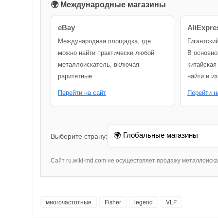
🌍 Международные магазины
eBay
AliExpre
Международная площадка, где
Гигантски
можно найти практически любой
В основно
металлоискатель, включая
китайская
раритетные
найти и и
Перейти на сайт
Перейти н
Выберите страну:
Сайт ru.wiki-md.com не осуществляет продажу металлоиск
многочастотные
Fisher
legend
VLF