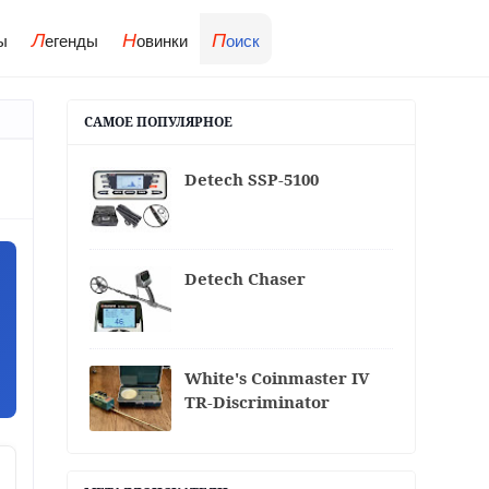
Л
Н
П
ы
егенды
овинки
оиск
САМОЕ ПОПУЛЯРНОЕ
Detech SSP-5100
Detech Chaser
White's Coinmaster IV
TR-Discriminator