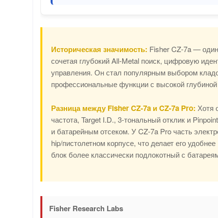
Историческая значимость:
Fisher CZ-7a — один
сочетая глубокий All-Metal поиск, цифровую ид
управления. Он стал популярным выбором кладои
профессиональные функции с высокой глубиной 
Разница между Fisher CZ-7a и CZ-7a Pro:
Хотя о
частота, Target I.D., 3-тональный отклик и Pinpo
и батарейным отсеком. У CZ-7a Pro часть элект
hip/пистолетном корпусе, что делает его удобне
блок более классически подлокотный с батареям
Fisher Research Labs