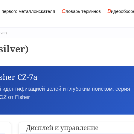
С
В
 первого металлоискателя
ловарь терминов
идеообзор
lver)
silver)
sher CZ-7a
 идентификацией целей и глубоким поиском, серия
CZ от Fisher
Дисплей и управление