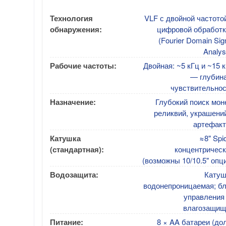
Технология
VLF с двойной частото
обнаружения:
цифровой обработк
(Fourier Domain Sig
Analys
Рабочие частоты:
Двойная: ~5 кГц и ~15 
— глубина
чувствительнос
Назначение:
Глубокий поиск мон
реликвий, украшени
артефакт
Катушка
≈8" Spi
(стандартная):
концентрическ
(возможны 10/10.5" опц
Водозащита:
Катуш
водонепроницаемая; бл
управления
влагозащищ
Питание:
8 × AA батареи (до