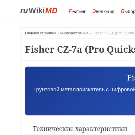
ru
Wiki
MD
Р
Э
В
ейтинг
волюция
ыбор
Главная страница
многочастотные
Fisher CZ-7a (Pro Quicksi
Fisher CZ-7a (Pro Quick
Fi
Грунтовой металлоискатель с цифровой
Технические характеристики