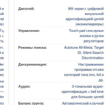
й и
Дисплей:
ЖК-экран с цифровой
ой
визуальной
nal
идентификацией целей
is)
(иконки/маркеры)
кГц
Управление:
Touch-pad сенсорные
 +
кнопки и ручки
ть
регуляторов
ет,
Режимы поиска:
Autotune All-Metal, Target
й и
ID, Silent-Search
ов
Discrimination
der
Дискриминация:
Настраиваемая
ая
программа отсева
ии)
категорий типа iron, foil и
др.
ка
ок
Аудио:
3-тональная аудио-
 —
идентификация + bell tone
ён
для больших целей
лго
Баланс грунта:
Автоматический и ручной