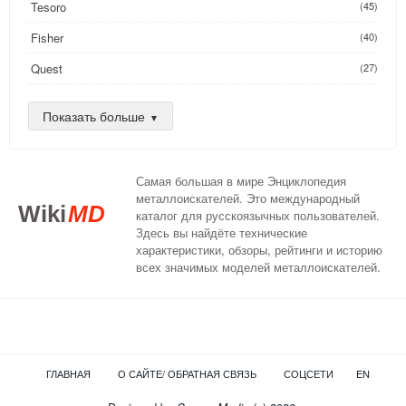
Tesoro
(45)
Fisher
(40)
Quest
(27)
Golden Mask
(26)
Показать больше
Nokta
(25)
AKA
(24)
Самая большая в мире Энциклопедия
DeepTech
(16)
металлоискателей. Это международный
Wiki
MD
каталог для русскоязычных пользователей.
XP
(14)
Здесь вы найдёте технические
характеристики, обзоры, рейтинги и историю
Compass
(13)
всех значимых моделей металлоискателей.
Teknetics
(13)
C.Scope
(12)
Nexus
(11)
ГЛАВНАЯ
О САЙТЕ/ ОБРАТНАЯ СВЯЗЬ
СОЦСЕТИ
EN
Detech
(8)
(8)