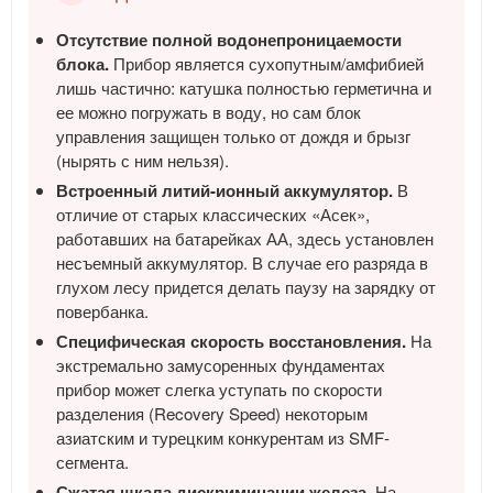
Отсутствие полной водонепроницаемости
блока.
Прибор является сухопутным/амфибией
лишь частично: катушка полностью герметична и
ее можно погружать в воду, но сам блок
управления защищен только от дождя и брызг
(нырять с ним нельзя).
Встроенный литий-ионный аккумулятор.
В
отличие от старых классических «Асек»,
работавших на батарейках АА, здесь установлен
несъемный аккумулятор. В случае его разряда в
глухом лесу придется делать паузу на зарядку от
повербанка.
Специфическая скорость восстановления.
На
экстремально замусоренных фундаментах
прибор может слегка уступать по скорости
разделения (Recovery Speed) некоторым
азиатским и турецким конкурентам из SMF-
сегмента.
Сжатая шкала дискриминации железа.
На