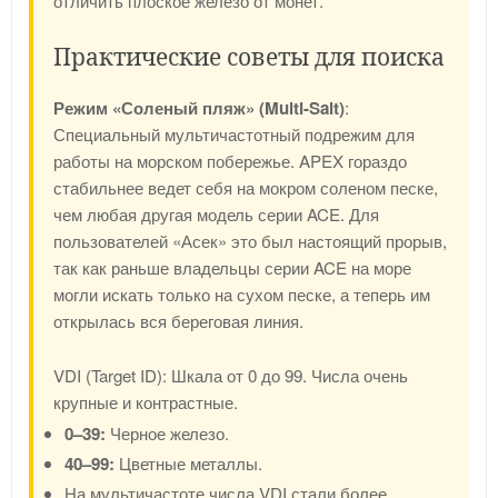
отличить плоское железо от монет.
Практические советы для поиска
Режим «Соленый пляж» (Multi-Salt)
:
Специальный мультичастотный подрежим для
работы на морском побережье. APEX гораздо
стабильнее ведет себя на мокром соленом песке,
чем любая другая модель серии ACE. Для
пользователей «Асек» это был настоящий прорыв,
так как раньше владельцы серии ACE на море
могли искать только на сухом песке, а теперь им
открылась вся береговая линия.
VDI (Target ID): Шкала от 0 до 99. Числа очень
крупные и контрастные.
0–39:
Черное железо.
40–99:
Цветные металлы.
На мультичастоте числа VDI стали более