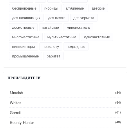
беспроводные
гибриды
глубинные
детские
для начинающих
для пляжа
для чермета
досмотровые
китайские
миноискатель
многочастотные
мультичастотные
одночастотные
пинпоинтеры
по золоту
подводные
промышленные
раритет
ПРОИЗВОДИТЕЛИ
Minelab
(84)
Whites
(84)
Garrett
(61)
Bounty Hunter
(48)