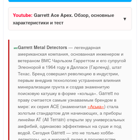
Youtube:
Garrett Ace Apex. Обзор, основные
характеристики и тест
Garrett Metal Detectors
— легендарная
американская компания, основанная инженером и
ветераном ВМС Чарльзом Гарреттом и его супругой
Элеонорой в 1964 году в Далласе (Гарленд), штат
Техас. Бренд совершил революцию в индустрии,
первым внедрив технологию устранения влияния
минерализации грунта и создав знаменитую
поисковую катушку в форме «кольца». Garrett по
праву считается самым узнаваемым брендом в
мире: их серия ACE (знаменитая
«Аська»
) стала
золотым стандартом для начинающих, а приборы
линейки AT (All Terrain) открыли эру универсальных
амфибий, одинаково эффективных на суше и под
водой. Сегодня Garrett — это не только хобби-
детекторы, но и мировой лидер в производстве