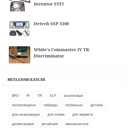
Inventor STF)
Detech SSP-5100
White's Coinmaster IV TR-
Discriminator
МЕТАЛЛОИСКАТЕЛИ
BFO
PI
TR
VLF
аналоговые
беспроводные
гибриды
глубинные
детские
для начинающих
для пляжа
для чермета
досмотровые
китайские
миноискатель