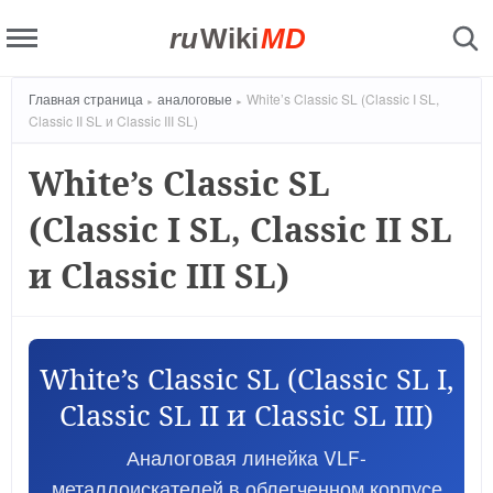
ru
Wiki
MD
Главная страница
аналоговые
White’s Classic SL (Classic I SL,
Classic II SL и Classic III SL)
White’s Classic SL
(Classic I SL, Classic II SL
и Classic III SL)
White’s Classic SL (Classic SL I,
Classic SL II и Classic SL III)
Аналоговая линейка VLF-
металлоискателей в облегченном корпусе