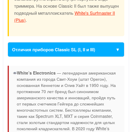
триммера. На основе Classic II был также выпущен
подводный металлоискатель
White's Surfmaster II
(Plus)
.
Отличия приборов Classic SL (I, II и III)
White’s Electronics
— легендарная американская
компания из города Свит-Хоум (штат Орегон),
основанная Кеннетом и Олив Уайт в 1950 году. На
протяжении 70 лет бренд был синонимом
американского качества и инноваций, пройдя путь
от первых счетчиков Гейгера до сложнейших
многочастотных систем. Бестселлеры компании,
такие как Spectrum XLT, MXT и серия Coinmaster,
стали золотым стандартом надежности для целых
поколений кладоискателей. В 2020 году White’s