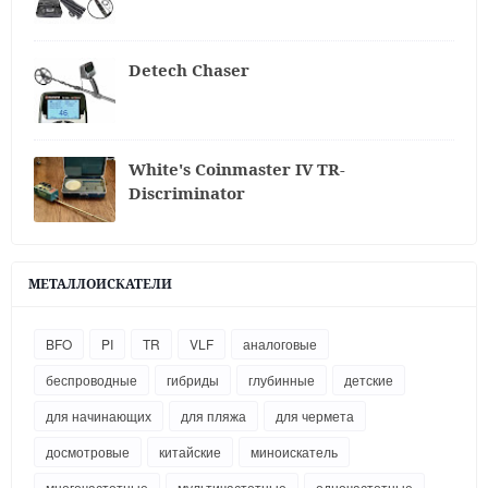
Detech Chaser
White's Coinmaster IV TR-
Discriminator
МЕТАЛЛОИСКАТЕЛИ
BFO
PI
TR
VLF
аналоговые
беспроводные
гибриды
глубинные
детские
для начинающих
для пляжа
для чермета
досмотровые
китайские
миноискатель
многочастотные
мультичастотные
одночастотные