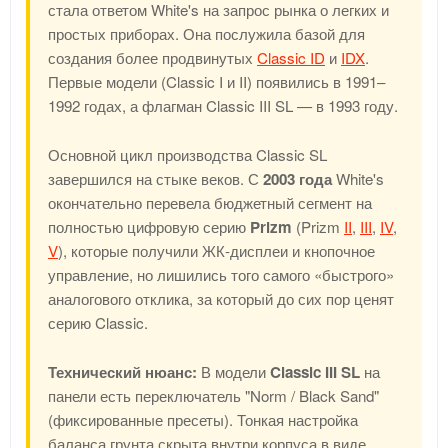
стала ответом White's на запрос рынка о легких и
простых приборах. Она послужила базой для
создания более продвинутых
Classic ID
и
IDX
.
Первые модели (Classic I и II) появились в 1991–
1992 годах, а флагман Classic III SL — в 1993 году.
Основной цикл производства Classic SL
завершился на стыке веков. С
2003 года
White's
окончательно перевела бюджетный сегмент на
полностью цифровую серию
Prizm
(Prizm
II
,
III
,
IV
,
V
), которые получили ЖК-дисплеи и кнопочное
управление, но лишились того самого «быстрого»
аналогового отклика, за который до сих пор ценят
серию Classic.
Технический нюанс:
В модели
Classic III SL
на
панели есть переключатель "Norm / Black Sand"
(фиксированные пресеты). Тонкая настройка
баланса грунта скрыта внутри корпуса в виде