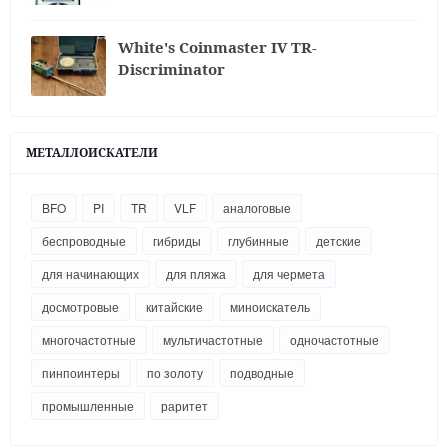
White's Coinmaster IV TR-
Discriminator
МЕТАЛЛОИСКАТЕЛИ
BFO
PI
TR
VLF
аналоговые
беспроводные
гибриды
глубинные
детские
для начинающих
для пляжа
для чермета
досмотровые
китайские
миноискатель
многочастотные
мультичастотные
одночастотные
пинпоинтеры
по золоту
подводные
промышленные
раритет