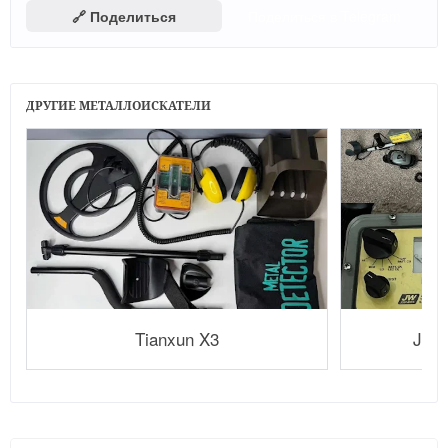
🔗 Поделиться
Поделиться в Telegram
ДРУГИЕ МЕТАЛЛОИСКАТЕЛИ
Tianxun X3
JW F