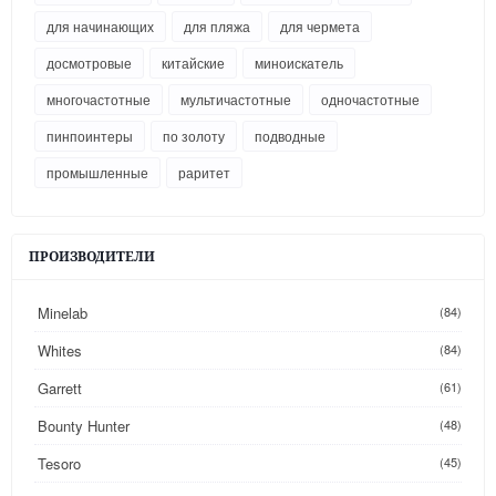
для начинающих
для пляжа
для чермета
досмотровые
китайские
миноискатель
многочастотные
мультичастотные
одночастотные
пинпоинтеры
по золоту
подводные
промышленные
раритет
ПРОИЗВОДИТЕЛИ
Minelab
(84)
Whites
(84)
Garrett
(61)
Bounty Hunter
(48)
Tesoro
(45)