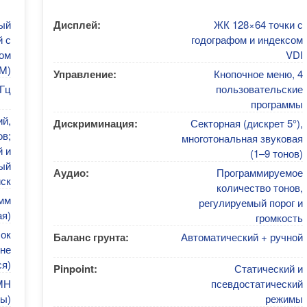
ый
Дисплей:
ЖК 128×64 точки с
 с
годографом и индексом
мом
VDI
M)
Управление:
Кнопочное меню, 4
кГц
пользовательские
программы
ий,
Дискриминация:
Секторная (дискрет 5°),
в;
многотональная звуковая
 и
(1–9 тонов)
ый
Аудио:
Программируемое
ск
количество тонов,
мм
регулируемый порог и
ая)
громкость
лок
Баланс грунта:
Автоматический + ручной
не
ся)
Pinpoint:
Статический и
iMH
псевдостатический
ы)
режимы