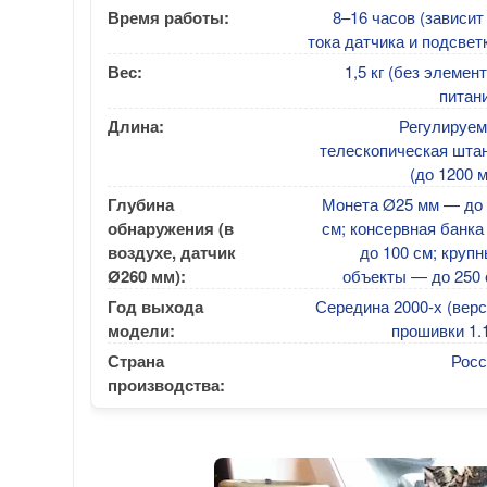
Время работы:
8–16 часов (зависит
тока датчика и подсвет
Вес:
1,5 кг (без элемен
питан
Длина:
Регулируем
телескопическая шта
(до 1200 
Глубина
Монета Ø25 мм — до 
обнаружения (в
см; консервная банк
воздухе, датчик
до 100 см; круп
Ø260 мм):
объекты — до 250 
Год выхода
Середина 2000-х (вер
модели:
прошивки 1.
Страна
Росс
производства: