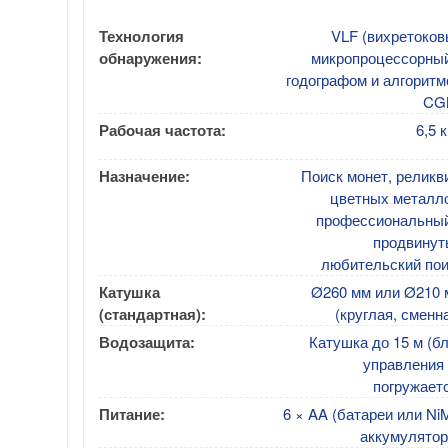
Технология
VLF (вихретоков
обнаружения:
микропроцессорный
годографом и алгорит
CG
Рабочая частота:
6,5 
Назначение:
Поиск монет, реликв
цветных металло
профессиональный
продвинут
любительский пои
Катушка
Ø260 мм или Ø210 
(стандартная):
(круглая, сменн
Водозащита:
Катушка до 15 м (б
управления 
погружает
Питание:
6 × AA (батареи или N
аккумулятор