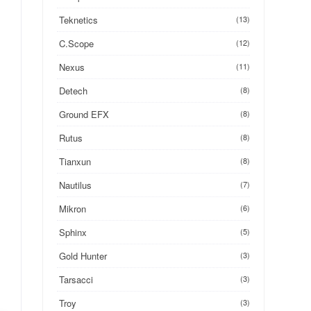
Teknetics
(13)
C.Scope
(12)
Nexus
(11)
Detech
(8)
Ground EFX
(8)
Rutus
(8)
Tianxun
(8)
Nautilus
(7)
Mikron
(6)
Sphinx
(5)
Gold Hunter
(3)
Tarsacci
(3)
Troy
(3)