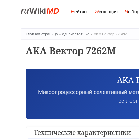
ru
Wiki
MD
Р
Э
В
ейтинг
волюция
ыбор
Главная страница
одночастотные
AKA Вектор 7262М
AKA Вектор 7262М
AKA 
Микропроцессорный селективный мета
сектор
Технические характеристики