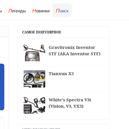
Л
Н
П
ы
егенды
овинки
оиск
САМОЕ ПОПУЛЯРНОЕ
Gravitronix Inventor
STF (АКА Inventor STF)
Tianxun X3
White's Spectra V3i
(Vision, V3, VX3)