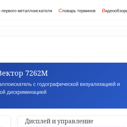
С
В
 первого металлоискателя
ловарь терминов
идеообзор
Вектор 7262М
ллоискатель с годографической визуализацией и
ной дискриминацией
Дисплей и управление