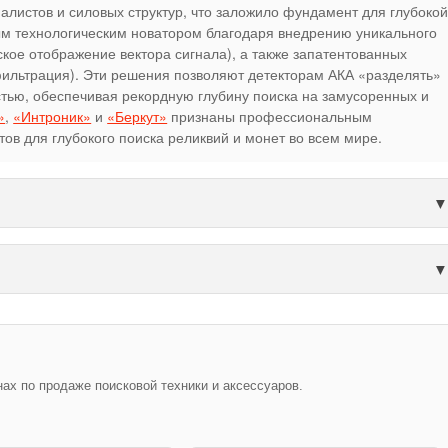
алистов и силовых структур, что заложило фундамент для глубоко
ым технологическим новатором благодаря внедрению уникального
кое отображение вектора сигнала), а также запатентованных
ильтрация). Эти решения позволяют детекторам АКА «разделять»
остью, обеспечивая рекордную глубину поиска на замусоренных и
»
,
«Интроник»
и
«Беркут»
признаны профессиональным
в для глубокого поиска реликвий и монет во всем мире.
х по продаже поисковой техники и аксессуаров.