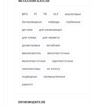
МЕТАЛЛОИСКАТЕЛИ
BFO
PI
TR
VLF
аналоговые
беспроводные
гибриды
глубинные
детские
для начинающих
для пляжа
для чермета
досмотровые
китайские
миноискатель
многочастотные
мультичастотные
одночастотные
пинпоинтеры
по золоту
подводные
промышленные
раритет
ПРОИЗВОДИТЕЛИ