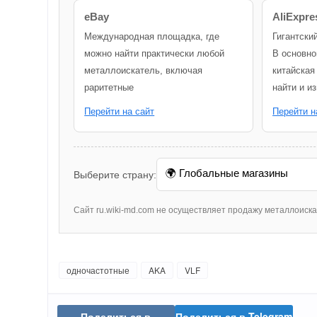
eBay
AliExpre
Международная площадка, где
Гигантски
можно найти практически любой
В основно
металлоискатель, включая
китайская
раритетные
найти и и
Перейти на сайт
Перейти н
Выберите страну:
Сайт ru.wiki-md.com не осуществляет продажу металлоиск
одночастотные
AKA
VLF
Поделиться в
Поделиться в Telegram