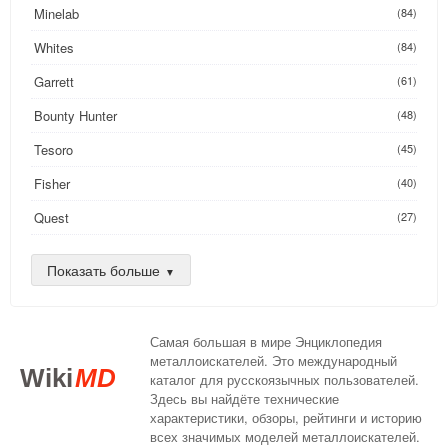
Minelab
(84)
Whites
(84)
Garrett
(61)
Bounty Hunter
(48)
Tesoro
(45)
Fisher
(40)
Quest
(27)
Golden Mask
(26)
Показать больше
Nokta
(25)
AKA
(24)
Самая большая в мире Энциклопедия
DeepTech
(16)
металлоискателей. Это международный
Wiki
MD
каталог для русскоязычных пользователей.
XP
(14)
Здесь вы найдёте технические
характеристики, обзоры, рейтинги и историю
Compass
(13)
всех значимых моделей металлоискателей.