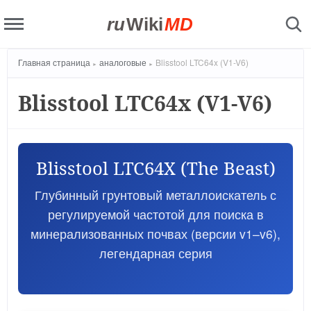
ru
Wiki
MD
Главная страница
аналоговые
Blisstool LTC64x (V1-V6)
Blisstool LTC64x (V1-V6)
Blisstool LTC64X (The Beast)
Глубинный грунтовый металлоискатель с
регулируемой частотой для поиска в
минерализованных почвах (версии v1–v6),
легендарная серия