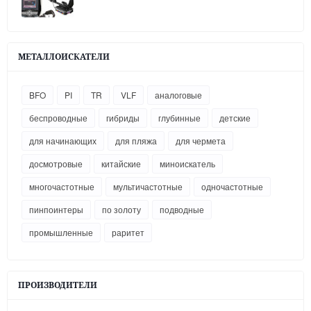
МЕТАЛЛОИСКАТЕЛИ
BFO
PI
TR
VLF
аналоговые
беспроводные
гибриды
глубинные
детские
для начинающих
для пляжа
для чермета
досмотровые
китайские
миноискатель
многочастотные
мультичастотные
одночастотные
пинпоинтеры
по золоту
подводные
промышленные
раритет
ПРОИЗВОДИТЕЛИ