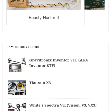
Bounty Hunter II
Tia
САМОЕ ПОПУЛЯРНОЕ
Gravitronix Inventor STF (АКА
Inventor STF)
Tianxun X3
White's Spectra V3i (Vision, V3, VX3)