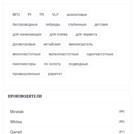
BFO
PI
TR
VLF
аналоговые
беспроводные
гибриды
глубинные
детские
для начинающих
для пляжа
для чермета
досмотровые
китайские
миноискатель
многочастотные
мультичастотные
одночастотные
пинпоинтеры
по золоту
подводные
промышленные
раритет
ПРОИЗВОДИТЕЛИ
Minelab
(84)
Whites
(84)
Garrett
(61)