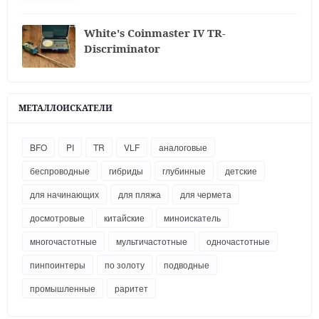
White's Coinmaster IV TR-
Discriminator
МЕТАЛЛОИСКАТЕЛИ
BFO
PI
TR
VLF
аналоговые
беспроводные
гибриды
глубинные
детские
для начинающих
для пляжа
для чермета
досмотровые
китайские
миноискатель
многочастотные
мультичастотные
одночастотные
пинпоинтеры
по золоту
подводные
промышленные
раритет