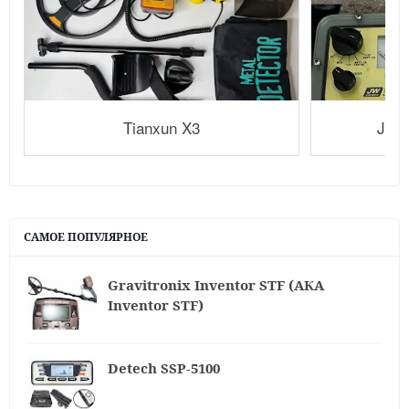
Tianxun X3
JW F
САМОЕ ПОПУЛЯРНОЕ
Gravitronix Inventor STF (АКА
Inventor STF)
Detech SSP-5100