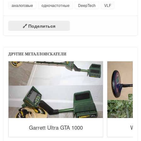
аналоговые
одночастотные
DeepTech
VLF
🔗 Поделиться
Поделиться в Telegram
ДРУГИЕ МЕТАЛЛОИСКАТЕЛИ
Garrett Ultra GTA 1000
Whi