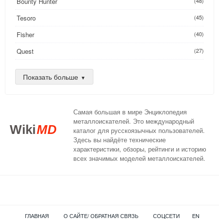
Bounty Hunter
(48)
Tesoro
(45)
Fisher
(40)
Quest
(27)
Golden Mask
(26)
Показать больше
Nokta
(25)
AKA
(24)
Самая большая в мире Энциклопедия
DeepTech
(16)
металлоискателей. Это международный
Wiki
MD
каталог для русскоязычных пользователей.
XP
(14)
Здесь вы найдёте технические
характеристики, обзоры, рейтинги и историю
Compass
(13)
всех значимых моделей металлоискателей.
Teknetics
(13)
C.Scope
(12)
Nexus
(11)
ГЛАВНАЯ
О САЙТЕ/ ОБРАТНАЯ СВЯЗЬ
СОЦСЕТИ
EN
Detech
(8)