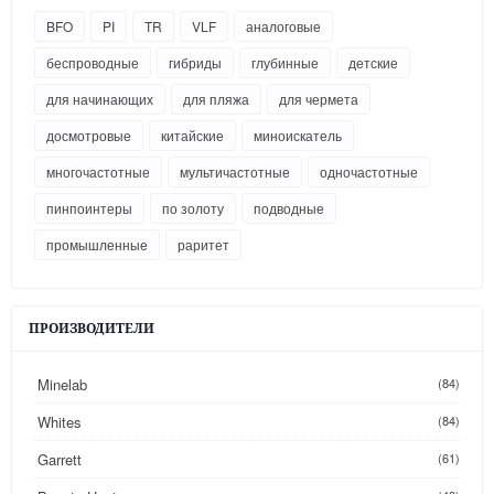
BFO
PI
TR
VLF
аналоговые
беспроводные
гибриды
глубинные
детские
для начинающих
для пляжа
для чермета
досмотровые
китайские
миноискатель
многочастотные
мультичастотные
одночастотные
пинпоинтеры
по золоту
подводные
промышленные
раритет
ПРОИЗВОДИТЕЛИ
Minelab
(84)
Whites
(84)
Garrett
(61)