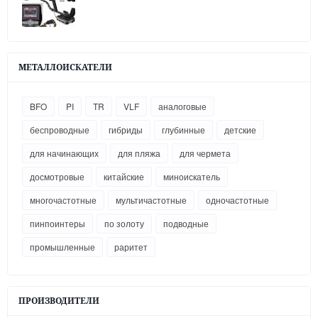
МЕТАЛЛОИСКАТЕЛИ
BFO
PI
TR
VLF
аналоговые
беспроводные
гибриды
глубинные
детские
для начинающих
для пляжа
для чермета
досмотровые
китайские
миноискатель
многочастотные
мультичастотные
одночастотные
пинпоинтеры
по золоту
подводные
промышленные
раритет
ПРОИЗВОДИТЕЛИ