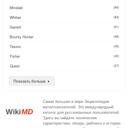
Minelab
(84)
Whites
(84)
Garrett
(61)
Bounty Hunter
(48)
Tesoro
(45)
Fisher
(40)
Quest
(27)
Golden Mask
(26)
Показать больше
Nokta
(25)
AKA
(24)
Самая большая в мире Энциклопедия
DeepTech
(16)
металлоискателей. Это международный
Wiki
MD
каталог для русскоязычных пользователей.
XP
(14)
Здесь вы найдёте технические
характеристики, обзоры, рейтинги и историю
Compass
(13)