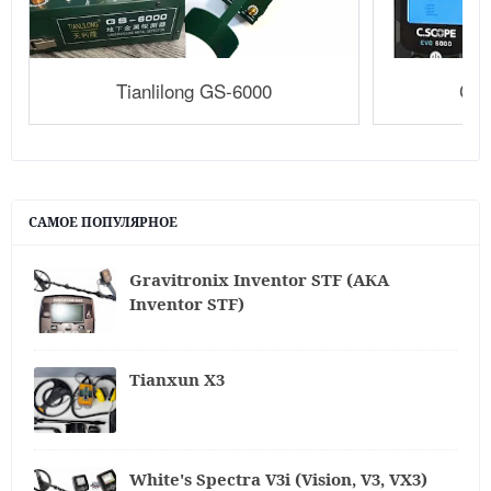
Tianlilong GS-6000
C.S
САМОЕ ПОПУЛЯРНОЕ
Gravitronix Inventor STF (АКА
Inventor STF)
Tianxun X3
White's Spectra V3i (Vision, V3, VX3)