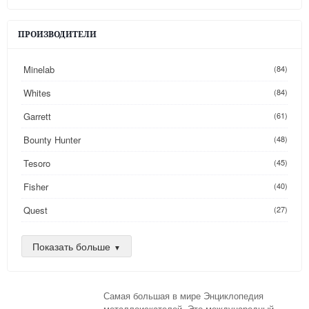
ПРОИЗВОДИТЕЛИ
Minelab
(84)
Whites
(84)
Garrett
(61)
Bounty Hunter
(48)
Tesoro
(45)
Fisher
(40)
Quest
(27)
Golden Mask
(26)
Показать больше
Nokta
(25)
AKA
(24)
Самая большая в мире Энциклопедия
DeepTech
(16)
металлоискателей. Это международный