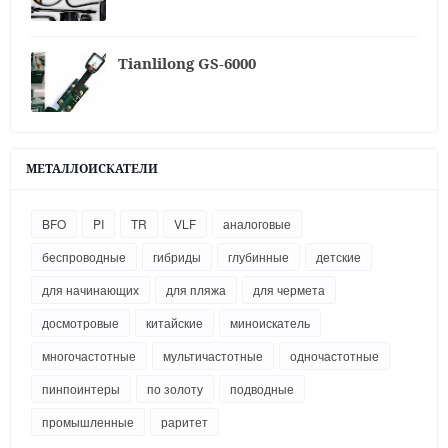
Tianlilong GS-6000
МЕТАЛЛОИСКАТЕЛИ
BFO
PI
TR
VLF
аналоговые
беспроводные
гибриды
глубинные
детские
для начинающих
для пляжа
для чермета
досмотровые
китайские
миноискатель
многочастотные
мультичастотные
одночастотные
пинпоинтеры
по золоту
подводные
промышленные
раритет