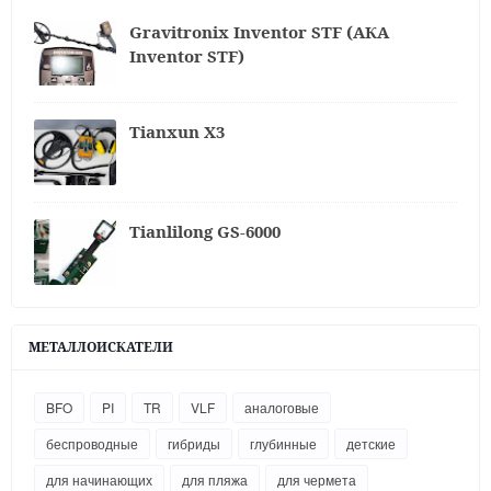
Gravitronix Inventor STF (АКА
Inventor STF)
Tianxun X3
Tianlilong GS-6000
МЕТАЛЛОИСКАТЕЛИ
BFO
PI
TR
VLF
аналоговые
беспроводные
гибриды
глубинные
детские
для начинающих
для пляжа
для чермета