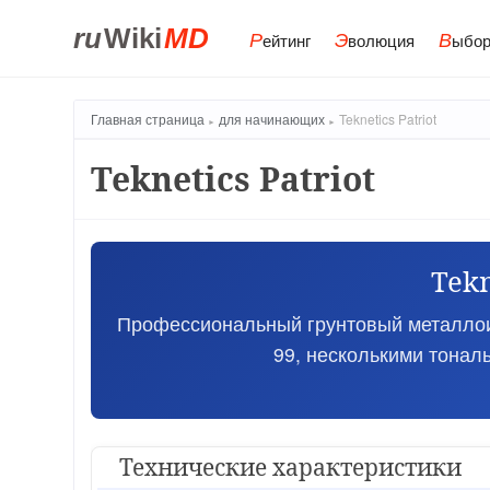
ru
Wiki
MD
Р
Э
В
ейтинг
волюция
ыбор
Главная страница
для начинающих
Teknetics Patriot
Teknetics Patriot
Tekn
Профессиональный грунтовый металлоиск
99, несколькими тонал
Технические характеристики