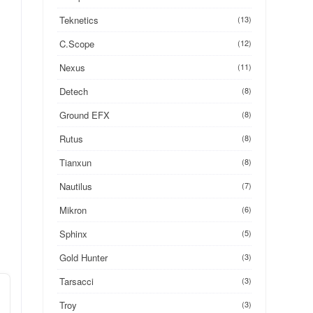
Teknetics
(13)
C.Scope
(12)
Nexus
(11)
Detech
(8)
Ground EFX
(8)
Rutus
(8)
Tianxun
(8)
Nautilus
(7)
Mikron
(6)
Sphinx
(5)
Gold Hunter
(3)
Tarsacci
(3)
Troy
(3)