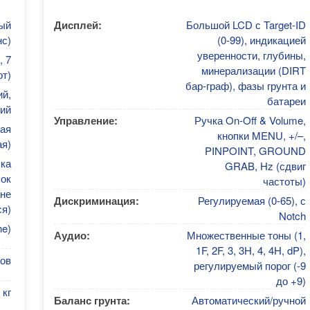
ый
Дисплей:
Большой LCD с Target-ID
с)
(0-99), индикацией
уверенности, глубины,
, 7
минерализации (DIRT
от)
бар-граф), фазы грунта и
ий,
батареи
ий
Управление:
Ручка On-Off & Volume,
ая
кнопки MENU, +/–,
я)
PINPOINT, GROUND
ка
GRAB, Hz (сдвиг
ок
частоты)
не
Дискриминация:
Регулируемая (0-65), с
ся)
Notch
ne)
Аудио:
Множественные тоны (1,
1F, 2F, 3, 3H, 4, 4H, dP),
сов
регулируемый порог (-9
до +9)
 кг
Баланс грунта:
Автоматический/ручной