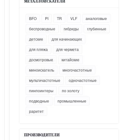
МЕТАЛЛОИСКАТЕЛИ
BFO
PI
TR
VLF
аналоговые
беспроводные
гибриды
глубинные
детские
для начинающих
для пляжа
для чермета
досмотровые
китайские
миноискатель
многочастотные
мультичастотные
одночастотные
пинпоинтеры
по золоту
подводные
промышленные
раритет
ПРОИЗВОДИТЕЛИ