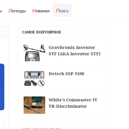
Л
Н
П
ы
егенды
овинки
оиск
САМОЕ ПОПУЛЯРНОЕ
Gravitronix Inventor
STF (АКА Inventor STF)
Detech SSP-5100
White's Coinmaster IV
TR-Discriminator