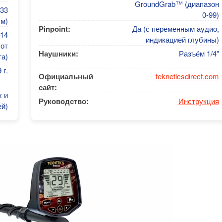
GroundGrab™ (диапазон
133
0-99)
см)
Pinpoint:
Да (с переменным аудио,
–14
индикацией глубины)
 от
Наушники:
Разъём 1/4"
та)
 г.
Официальный
tekneticsdirect.com
сайт:
 и
Руководство:
Инструкция
й)