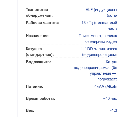
Технология
VLF (индукционн
обнаружения:
балан
Рабочая частота:
13 кГц (смещаемый
част
Назначение:
Поиск монет, реликв
ювелирных издел
Катушка
11" DD эллиптическ
(стандартная):
(водонепроницаема
Водозащита:
Катуш
водонепроницаемая (бл
управления — 
погружает
Питание:
4×AA (Alkali
Время работы:
~40 ча
Вес:
~1.3