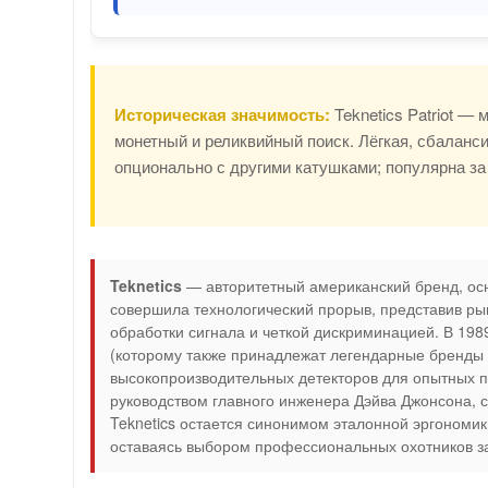
Историческая значимость:
Teknetics Patriot — 
монетный и реликвийный поиск. Лёгкая, сбалан
опционально с другими катушками; популярна за
Teknetics
— авторитетный американский бренд, осн
совершила технологический прорыв, представив ры
обработки сигнала и четкой дискриминацией. В 1989
(которому также принадлежат легендарные бренд
высокопроизводительных детекторов для опытных по
руководством главного инженера Дэйва Джонсона, 
Teknetics остается синонимом эталонной эргономик
оставаясь выбором профессиональных охотников з