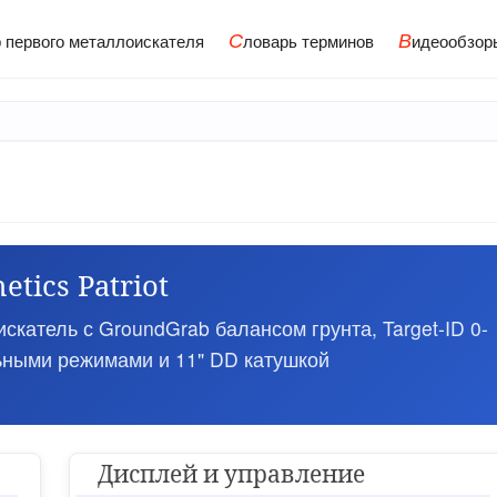
С
В
 первого металлоискателя
ловарь терминов
идеообзор
etics Patriot
атель с GroundGrab балансом грунта, Target-ID 0-
ьными режимами и 11" DD катушкой
Дисплей и управление