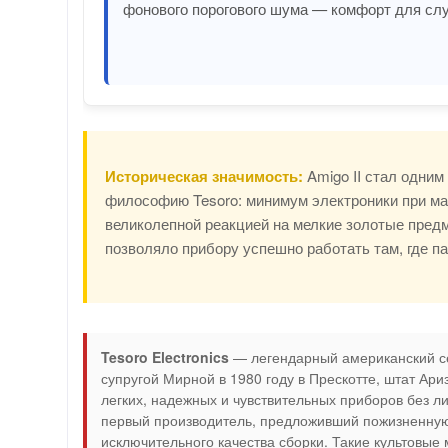
фонового порогового шума — комфорт для слу
Историческая значимость:
Amigo II стал одним
философию Tesoro: минимум электроники при ма
великолепной реакцией на мелкие золотые пред
позволяло прибору успешно работать там, где п
Tesoro Electronics
— легендарный американский с
супругой Мирной в 1980 году в Прескотте, штат А
легких, надежных и чувствительных приборов без л
первый производитель, предложивший пожизненную г
исключительного качества сборки. Такие культовые