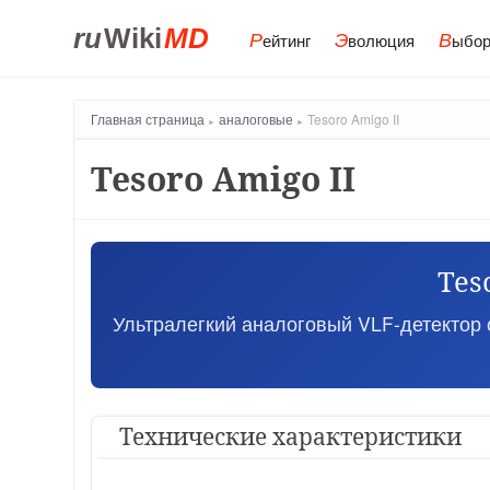
ru
Wiki
MD
Р
Э
В
ейтинг
волюция
ыбор
Главная страница
аналоговые
Tesoro Amigo II
Tesoro Amigo II
Tes
Ультралегкий аналоговый VLF-детектор 
Технические характеристики