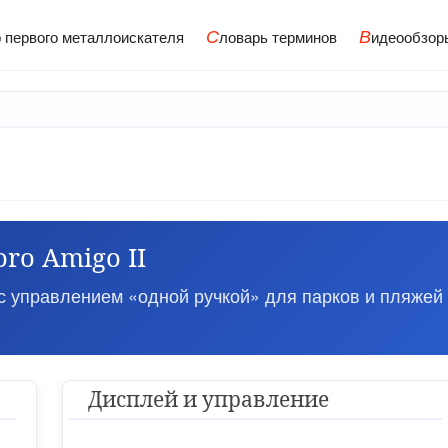
С
В
 первого металлоискателя
ловарь терминов
идеообзор
oro Amigo II
с управлением «одной ручкой» для парков и пляжей
Дисплей и управление