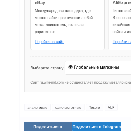
eBay
AliExpre
Международная площадка, где
Гигантски
можно найти практически любой
В основно
металлоискатель, включая
китайская
раритетные
найти и и
Перейти на сайт
Перейти н
Выберите страну:
Сайт ru.wiki-md.com не осуществляет продажу металлоиск
аналоговые
одночастотные
Tesoro
VLF
Поделиться в
Поделиться в Telegram