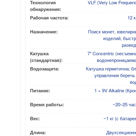
Технология
VLF (Very Low Frequen
обнаружения:
Рабочая частота:
12 
Назначение:
Поиск монет, ювелирн
изделий, быстр
развед
Катушка
7" Concentric (несъемн
(стандартная):
водонепроницаема
Водозащита:
Катушка герметична; б
управления беречь
во
Питание:
1 × 9V Alkaline (Кро
Время работы:
~20–25 час
Вес:
~1 кг (с батаре
Длина:
Двухсекционн