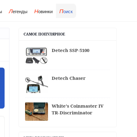
Л
Н
П
ы
егенды
овинки
оиск
САМОЕ ПОПУЛЯРНОЕ
Detech SSP-5100
Detech Chaser
White's Coinmaster IV
TR-Discriminator