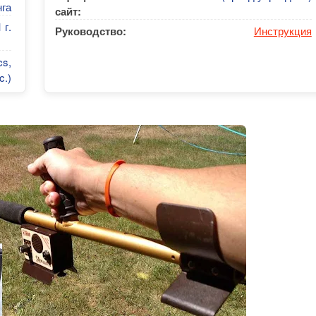
га
сайт:
 г.
Руководство:
Инструкция
cs,
c.)