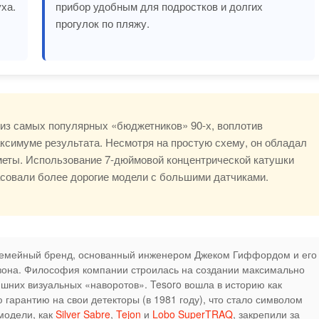
ха.
прибор удобным для подростков и долгих
прогулок по пляжу.
 из самых популярных «бюджетников» 90-х, воплотив
ксимуме результата. Несмотря на простую схему, он обладал
меты. Использование 7-дюймовой концентрической катушки
асовали более дорогие модели с большими датчиками.
емейный бренд, основанный инженером Джеком Гиффордом и его
ризона. Философия компании строилась на создании максимально
ишних визуальных «наворотов». Tesoro вошла в историю как
арантию на свои детекторы (в 1981 году), что стало символом
 модели, как
Silver Sabre
,
Tejon
и
Lobo SuperTRAQ
, закрепили за