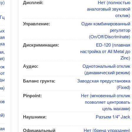
cy)
Дисплей:
Нет (полностью
аналоговый звуковой
отклик)
кГц
Управление:
Один комбинированный
регулятор
ых
(On/Off/Discriminate)
ая
ка
Дискриминация:
ED-120 (плавная
настройка от All Metal до
ая,
Zinc)
я)
Аудио:
Однотональный отклик
лок
(динамический режим)
 от
ды
Баланс грунта:
Заводская предустановка
(Fixed)
на)
Pinpoint:
Нет (мгновенный отклик
ов
позволяет центровать
цель махами)
ей)
Наушники:
Разъем 1/4" Jack
ая
Официальный
Нет (бренд упразднен)