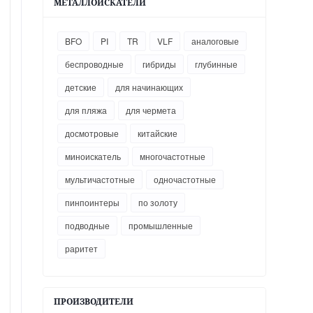
МЕТАЛЛОИСКАТЕЛИ
BFO
PI
TR
VLF
аналоговые
беспроводные
гибриды
глубинные
детские
для начинающих
для пляжа
для чермета
досмотровые
китайские
миноискатель
многочастотные
мультичастотные
одночастотные
пинпоинтеры
по золоту
подводные
промышленные
раритет
ПРОИЗВОДИТЕЛИ