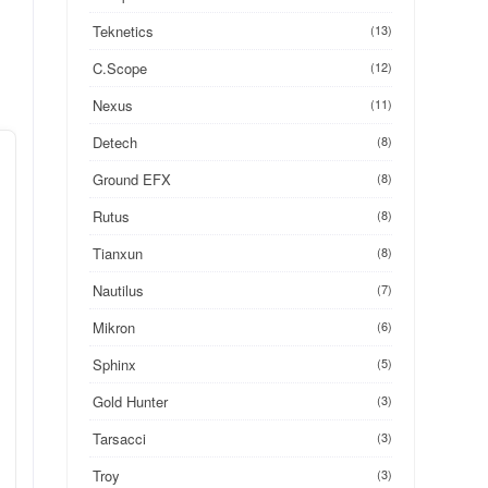
Teknetics
(13)
C.Scope
(12)
Nexus
(11)
Detech
(8)
Ground EFX
(8)
Rutus
(8)
Tianxun
(8)
Nautilus
(7)
Mikron
(6)
Sphinx
(5)
Gold Hunter
(3)
Tarsacci
(3)
Troy
(3)