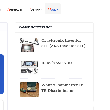
Л
Н
П
ы
егенды
овинки
оиск
САМОЕ ПОПУЛЯРНОЕ
Gravitronix Inventor
STF (АКА Inventor STF)
Detech SSP-5100
White's Coinmaster IV
TR-Discriminator