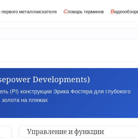
С
В
 первого металлоискателя
ловарь терминов
идеообзор
lsepower Developments)
ь (PI) конструкции Эрика Фостера для глубокого
 золота на пляжах
Управление и функции