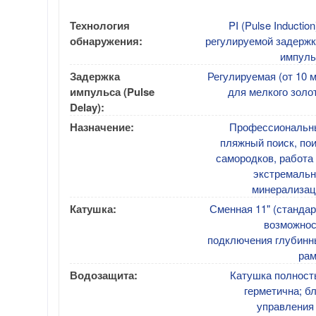
Технология
PI (Pulse Induction
обнаружения:
регулируемой задержк
импуль
Задержка
Регулируемая (от 10 
импульса (Pulse
для мелкого золо
Delay):
Назначение:
Профессиональн
пляжный поиск, по
самородков, работа
экстремальн
минерализац
Катушка:
Сменная 11" (стандар
возможнос
подключения глубинн
рам
Водозащита:
Катушка полност
герметична; б
управления