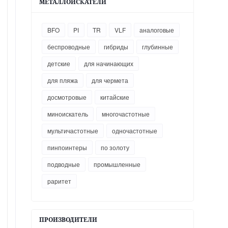
МЕТАЛЛОИСКАТЕЛИ
BFO
PI
TR
VLF
аналоговые
беспроводные
гибриды
глубинные
детские
для начинающих
для пляжа
для чермета
досмотровые
китайские
миноискатель
многочастотные
мультичастотные
одночастотные
пинпоинтеры
по золоту
подводные
промышленные
раритет
ПРОИЗВОДИТЕЛИ