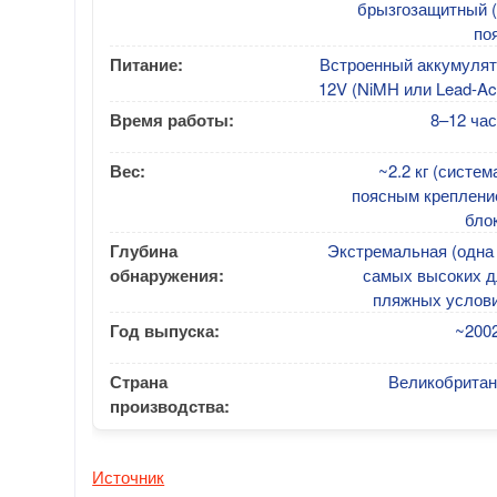
брызгозащитный (
по
Питание:
Встроенный аккумулят
12V (NiMH или Lead-Ac
Время работы:
8–12 ча
Вес:
~2.2 кг (систем
поясным креплени
бло
Глубина
Экстремальная (одна
обнаружения:
самых высоких д
пляжных услови
Год выпуска:
~2002
Страна
Великобритан
производства:
Источник