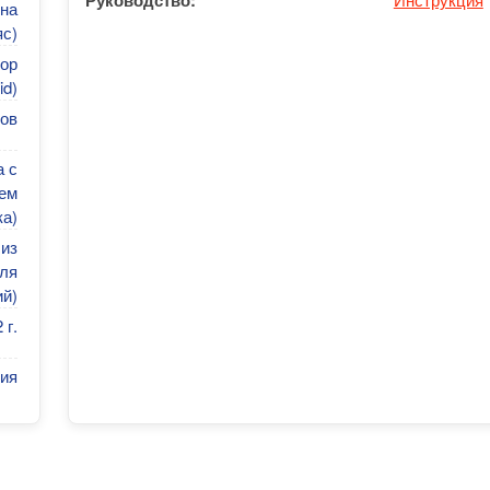
Руководство:
на
яс)
ор
id)
сов
а с
ем
ка)
 из
ля
й)
 г.
ия