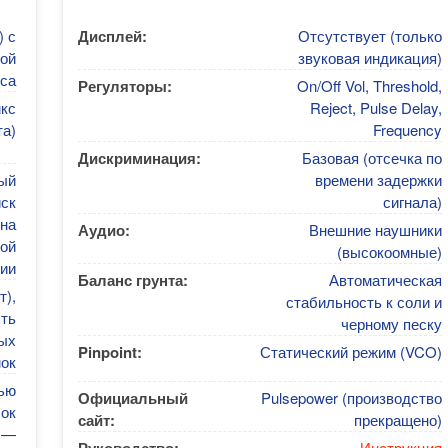
) с
Дисплей:
Отсутствует (только
ой
звуковая индикация)
са
Регуляторы:
On/Off Vol, Threshold,
мкс
Reject, Pulse Delay,
та)
Frequency
Дискриминация:
Базовая (отсечка по
ый
времени задержки
иск
сигнала)
 на
Аудио:
Внешние наушники
ой
(высокоомные)
ии
Баланс грунта:
Автоматическая
т),
стабильность к соли и
ть
черному песку
ых
Pinpoint:
Статический режим (VCO)
ок
ью
Официальный
Pulsepower (производство
лок
сайт:
прекращено)
 —
Инструкция