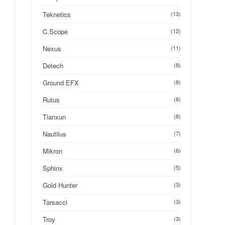
Teknetics
(13)
C.Scope
(12)
Nexus
(11)
Detech
(8)
Ground EFX
(8)
Rutus
(8)
Tianxun
(8)
Nautilus
(7)
Mikron
(6)
Sphinx
(5)
Gold Hunter
(3)
Tarsacci
(3)
Troy
(3)