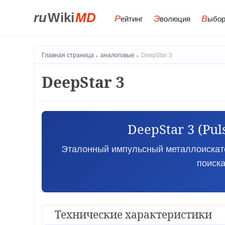
ru
Wiki
MD
Р
Э
В
ейтинг
волюция
ыбор
Главная страница
аналоговые
DeepStar 3
DeepStar 3
DeepStar 3 (Pu
Эталонный импульсный металлоискател
поиска
Технические характеристики