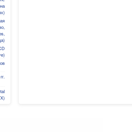
 на
х)
ая
зо,
bs,
да)
LCD
ye)
ов
гг.
tal
TX)