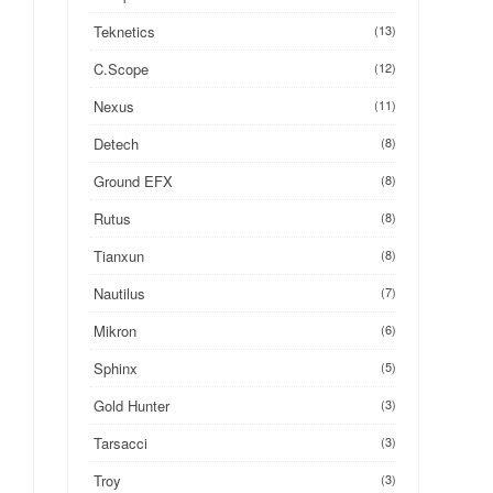
Teknetics
(13)
C.Scope
(12)
Nexus
(11)
Detech
(8)
Ground EFX
(8)
Rutus
(8)
Tianxun
(8)
Nautilus
(7)
Mikron
(6)
Sphinx
(5)
Gold Hunter
(3)
Tarsacci
(3)
Troy
(3)