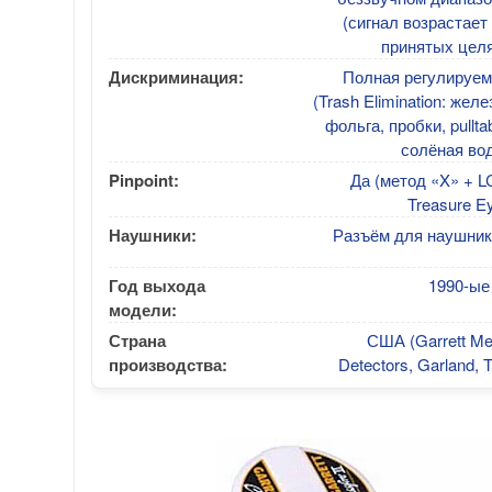
(сигнал возрастает
принятых целя
Дискриминация:
Полная регулируем
(Trash Elimination: желе
фольга, пробки, pullta
солёная во
Pinpoint:
Да (метод «X» + 
Treasure E
Наушники:
Разъём для наушник
Год выхода
1990-ые 
модели:
Страна
США (Garrett Me
производства:
Detectors, Garland, 