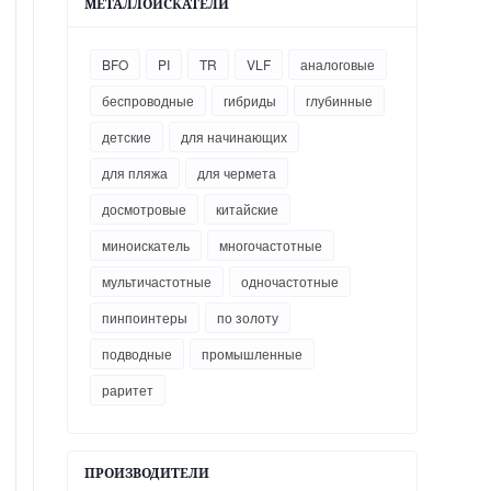
МЕТАЛЛОИСКАТЕЛИ
BFO
PI
TR
VLF
аналоговые
беспроводные
гибриды
глубинные
детские
для начинающих
для пляжа
для чермета
досмотровые
китайские
миноискатель
многочастотные
мультичастотные
одночастотные
пинпоинтеры
по золоту
подводные
промышленные
раритет
ПРОИЗВОДИТЕЛИ