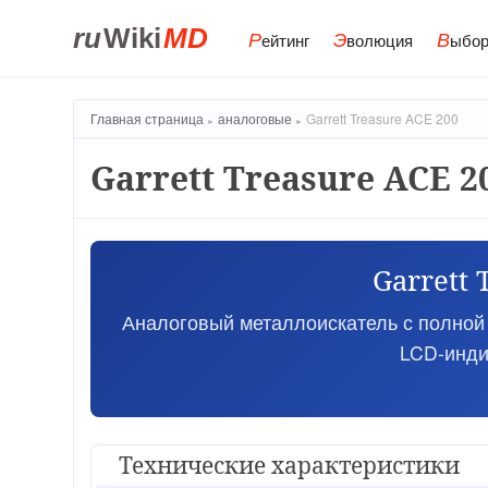
ru
Wiki
MD
Р
Э
В
ейтинг
волюция
ыбор
Главная страница
аналоговые
Garrett Treasure ACE 200
Garrett Treasure ACE 2
Garrett 
Аналоговый металлоискатель с полной р
LCD-инди
Технические характеристики