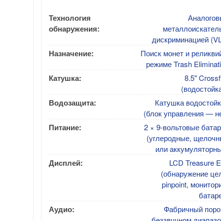
Технология
Аналогов
обнаружения:
металлоискатель
дискриминацией (VL
Назначение:
Поиск монет и реликви
режиме Trash Eliminat
Катушка:
8.5" Crossf
(водостойк
Водозащита:
Катушка водостойк
(блок управления — н
Питание:
2 × 9-вольтовые бата
(углеродные, щелочн
или аккумуляторны
Дисплей:
LCD Treasure 
(обнаружение це
pinpoint, монитор
батар
Аудио:
Фабричный порог
беззвучном диапазо