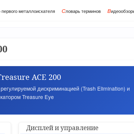
С
В
 первого металлоискателя
ловарь терминов
идеообзор
00
Treasure ACE 200
егулируемой дискриминацией (Trash Elimination) и
катором Treasure Eye
Дисплей и управление