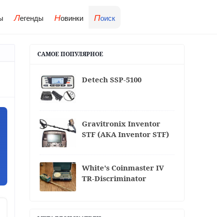
Л
Н
П
ы
егенды
овинки
оиск
САМОЕ ПОПУЛЯРНОЕ
Detech SSP-5100
Gravitronix Inventor
STF (АКА Inventor STF)
White's Coinmaster IV
TR-Discriminator