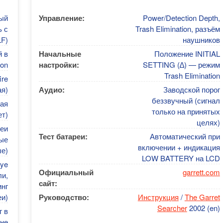
ый
Управление:
Power/Detection Depth,
 с
Trash Elimination, разъём
F)
наушников
й в
Начальные
Положение INITIAL
ion
настройки:
SETTING (∆) — режим
Trash Elimination
ire
ая)
Аудио:
Заводской порог
беззвучный (сигнал
ая
только на принятых
ет)
целях)
реи
Тест батареи:
Автоматический при
ые
включении + индикация
е)
LOW BATTERY на LCD
Eye
Официальный
garrett.com
ли,
сайт:
инг
еи)
Руководство:
Инструкция
/
The Garret
Searcher
2002 (en)
 в
не