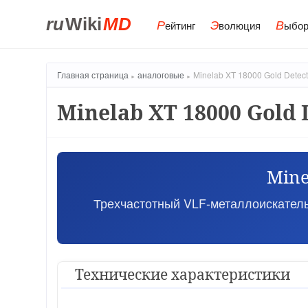
ru
Wiki
MD
Р
Э
В
ейтинг
волюция
ыбор
Главная страница
аналоговые
Minelab XT 18000 Gold Detect
Minelab XT 18000 Gold 
Mine
Трехчастотный VLF-металлоискатель д
Технические характеристики