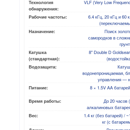
Технология
VLF (Very Low Frequen
обнаружения:
Рабочие частоты:
6.4 кГц, 20 кГц и 60 
(переключаемы
Назначение:
Поиск золот
самородков в сложн
грун
Катушка
8" Double D Goldsea
(стандартная):
(водостойк
Водозащита:
Катуш
водонепроницаемая, бл
управления — н
Питание:
8 × 1.5V AA батаре
Время работы:
До 20 часов 
алкалиновых батарея
Вес:
1.4 кг (без батарей) / ~
кг (с батарея
Регулируем