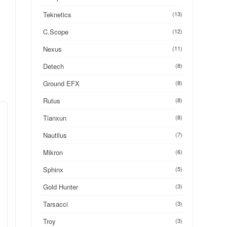
Teknetics
(13)
C.Scope
(12)
Nexus
(11)
Detech
(8)
Ground EFX
(8)
Rutus
(8)
Tianxun
(8)
Nautilus
(7)
Mikron
(6)
Sphinx
(5)
Gold Hunter
(3)
Tarsacci
(3)
Troy
(3)