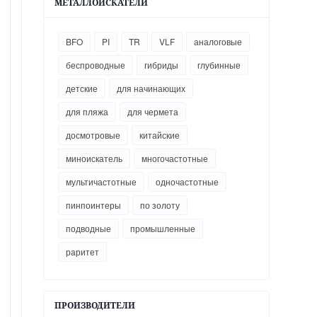
МЕТАЛЛОИСКАТЕЛИ
BFO
PI
TR
VLF
аналоговые
беспроводные
гибриды
глубинные
детские
для начинающих
для пляжа
для чермета
досмотровые
китайские
миноискатель
многочастотные
мультичастотные
одночастотные
пинпоинтеры
по золоту
подводные
промышленные
раритет
ПРОИЗВОДИТЕЛИ