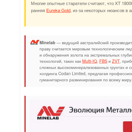
Многие опытные старатели считают, что XT 1800
ранняя
Eureka Gold
, из-за некоторых нюансов в 
Minelab
— ведущий австралийский производите
праву считается мировым технологическим ли
и обнаружения золота на экстремальных глуб
технологий, таких как
Multi-IQ
,
FBS
и
ZVT
, при
сложных высокоминерализованных грунтах и со
холдинга Codan Limited, предлагая профессио
гуманитарного разминирования по всему миру