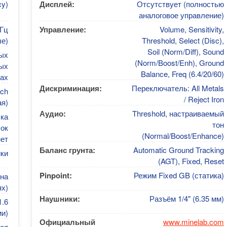
cy)
Дисплей:
Отсутствует (полностью
аналоговое управление)
кГц
Управление:
Volume, Sensitivity,
е)
Threshold, Select (Disc),
Soil (Norm/Diff), Sound
ых
(Norm/Boost/Enh), Ground
ых
Balance, Freq (6.4/20/60)
тах
Дискриминация:
Переключатель: All Metals
rch
/ Reject Iron
ая)
Аудио:
Threshold, настраиваемый
ка
тон
ок
(Normal/Boost/Enhance)
ет
Баланс грунта:
Automatic Ground Tracking
йки
(AGT), Fixed, Reset
Pinpoint:
Режим Fixed GB (статика)
(на
х)
Наушники:
Разъём 1/4" (6.35 мм)
1.6
ми)
Официальный
www.minelab.com
ая