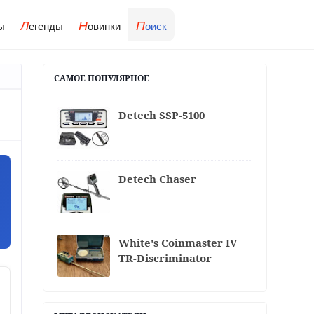
Л
Н
П
ы
егенды
овинки
оиск
САМОЕ ПОПУЛЯРНОЕ
Detech SSP-5100
Detech Chaser
White's Coinmaster IV
TR-Discriminator