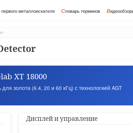
С
В
 первого металлоискателя
ловарь терминов
идеообзор
or
Detector
lab XT 18000
ля золота (6.4, 20 и 60 кГц) с технологией AGT
Дисплей и управление