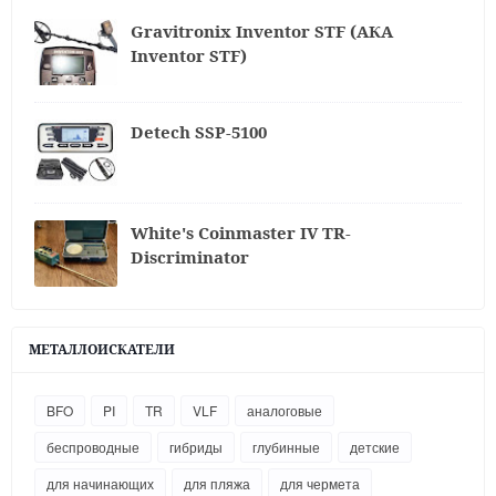
Gravitronix Inventor STF (АКА
Inventor STF)
Detech SSP-5100
White's Coinmaster IV TR-
Discriminator
МЕТАЛЛОИСКАТЕЛИ
BFO
PI
TR
VLF
аналоговые
беспроводные
гибриды
глубинные
детские
для начинающих
для пляжа
для чермета