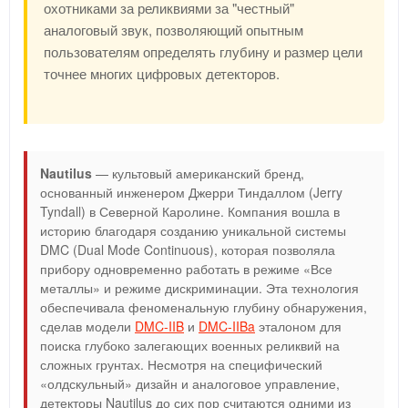
охотниками за реликвиями за "честный"
аналоговый звук, позволяющий опытным
пользователям определять глубину и размер цели
точнее многих цифровых детекторов.
Nautilus
— культовый американский бренд,
основанный инженером Джерри Тиндаллом (Jerry
Tyndall) в Северной Каролине. Компания вошла в
историю благодаря созданию уникальной системы
DMC (Dual Mode Continuous), которая позволяла
прибору одновременно работать в режиме «Все
металлы» и режиме дискриминации. Эта технология
обеспечивала феноменальную глубину обнаружения,
сделав модели
DMC-IIB
и
DMC-IIBa
эталоном для
поиска глубоко залегающих военных реликвий на
сложных грунтах. Несмотря на специфический
«олдскульный» дизайн и аналоговое управление,
детекторы Nautilus до сих пор считаются одними из