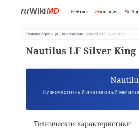
ru
Wiki
MD
Р
Э
В
ейтинг
волюция
ыбор
Главная страница
аналоговые
Nautilus LF Silver King
Nautilus LF Silver King
Nautilu
Низкочастотный аналоговый металло
Технические характеристики