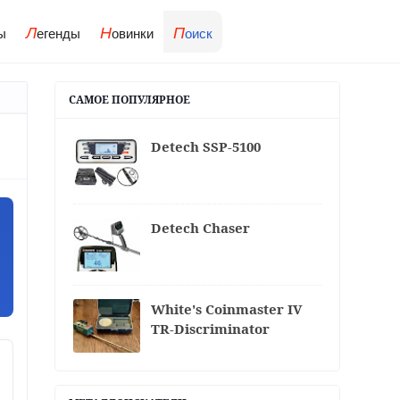
Л
Н
П
ы
егенды
овинки
оиск
САМОЕ ПОПУЛЯРНОЕ
Detech SSP-5100
Detech Chaser
White's Coinmaster IV
TR-Discriminator