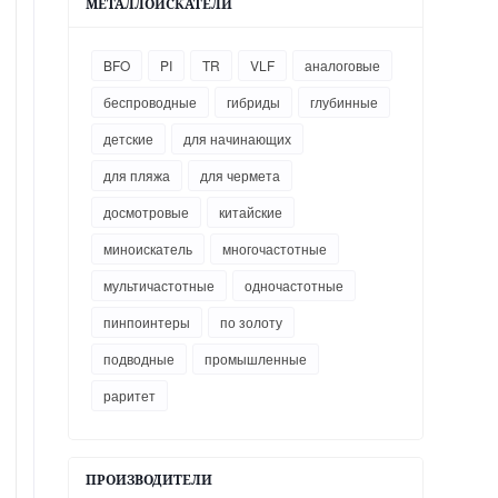
МЕТАЛЛОИСКАТЕЛИ
BFO
PI
TR
VLF
аналоговые
беспроводные
гибриды
глубинные
детские
для начинающих
для пляжа
для чермета
досмотровые
китайские
миноискатель
многочастотные
мультичастотные
одночастотные
пинпоинтеры
по золоту
подводные
промышленные
раритет
ПРОИЗВОДИТЕЛИ