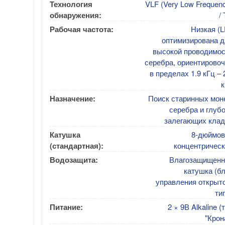
Технология
VLF (Very Low Frequen
обнаружения:
/
Рабочая частота:
Низкая (L
оптимизирована д
высокой проводимос
серебра, ориентирово
в пределах 1.9 кГц – 
к
Назначение:
Поиск старинных мон
серебра и глуб
залегающих клад
Катушка
8-дюймов
(стандартная):
концентрическ
Водозащита:
Влагозащищенн
катушка (б
управления открыт
ти
Питание:
2 × 9В Alkaline (
"Крон