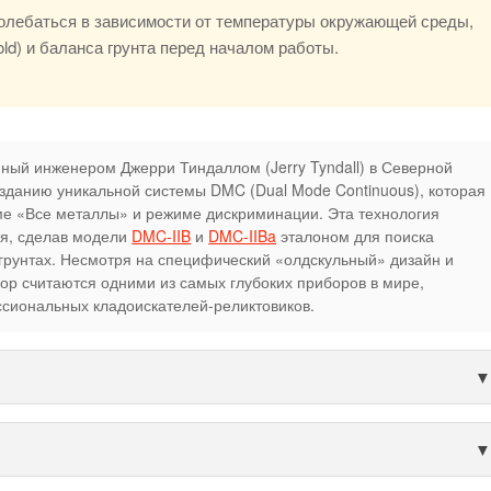
колебаться в зависимости от температуры окружающей среды,
old) и баланса грунта перед началом работы.
ный инженером Джерри Тиндаллом (Jerry Tyndall) в Северной
зданию уникальной системы DMC (Dual Mode Continuous), которая
ме «Все металлы» и режиме дискриминации. Эта технология
я, сделав модели
DMC-IIB
и
DMC-IIBa
эталоном для поиска
грунтах. Несмотря на специфический «олдскульный» дизайн и
пор считаются одними из самых глубоких приборов в мире,
ссиональных кладоискателей-реликтовиков.