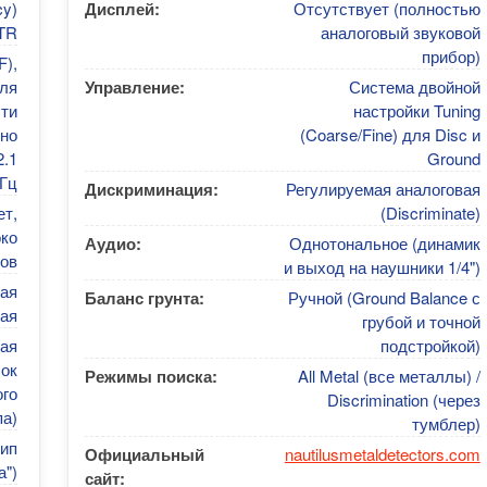
cy)
Дисплей:
Отсутствует (полностью
 TR
аналоговый звуковой
прибор)
F),
ля
Управление:
Система двойной
ти
настройки Tuning
чно
(Coarse/Fine) для Disc и
2.1
Ground
Гц
Дискриминация:
Регулируемая аналоговая
ет,
(Discriminate)
око
Аудио:
Однотональное (динамик
ов
и выход на наушники 1/4")
ая
Баланс грунта:
Ручной (Ground Balance с
ая
грубой и точной
ая
подстройкой)
лок
Режимы поиска:
All Metal (все металлы) /
ого
Discrimination (через
па)
тумблер)
тип
Официальный
nautilusmetaldetectors.com
а")
сайт: