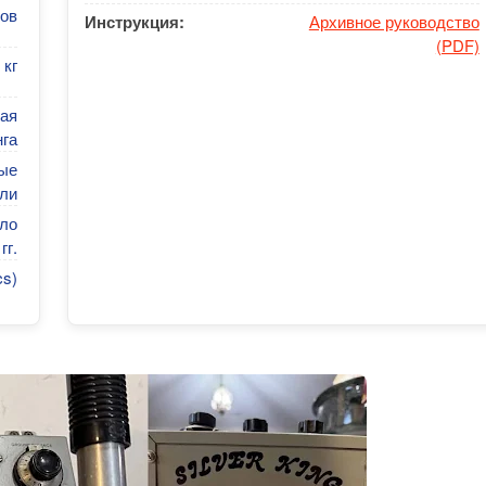
ов
Инструкция:
Архивное руководство
(PDF)
 кг
ая
га
ые
ли
ло
гг.
cs)