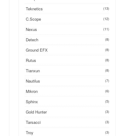
Teknetics
(13)
C.Scope
(12)
Nexus
(11)
Detech
(8)
Ground EFX
(8)
Rutus
(8)
Tianxun
(8)
Nautilus
(7)
Mikron
(6)
Sphinx
(5)
Gold Hunter
(3)
Tarsacci
(3)
Troy
(3)