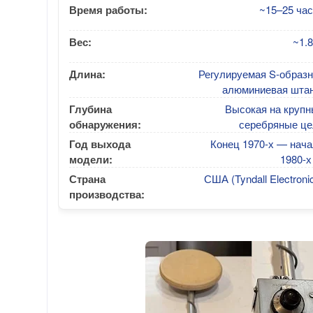
Время работы:
~15–25 час
Вес:
~1.8
Длина:
Регулируемая S-образн
алюминиевая штан
Глубина
Высокая на крупн
обнаружения:
серебряные це
Год выхода
Конец 1970-х — нача
модели:
1980-х 
Страна
США (Tyndall Electroni
производства: