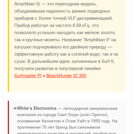
Amphibian II) — это переходная модель,
объединившая надежность ранних подводных
приборов с более точной VLF-дискриминацией.
Прибор работал на частоте 6.59 кГц, что
позволяло успешно находить как мелкое золото,
так и крупные монеты. Название "Amphibian II" на
катушке подчеркивало его двойную природу —
эффективную работу как в соленой воде, так и на
суше. В дальнейшем идеи, заложенные в Surf II,
получили развитие в популярной линейке
Surfmaster PI
и
BeachHunter ID 300
.
White’s Electronics
— легендарная американская
компания из города Свит-Хоум (штат Орегон),
основанная Кеннетом и Олив Уайт в 1950 году. На
протяжении 70 лет бренд был синонимом
американского качества и инноваций, пройдя путь