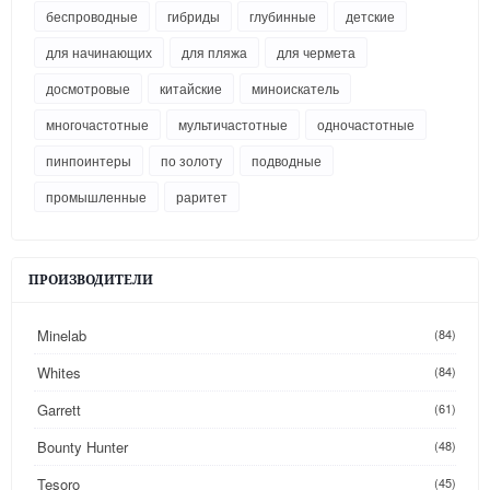
беспроводные
гибриды
глубинные
детские
для начинающих
для пляжа
для чермета
досмотровые
китайские
миноискатель
многочастотные
мультичастотные
одночастотные
пинпоинтеры
по золоту
подводные
промышленные
раритет
ПРОИЗВОДИТЕЛИ
Minelab
(84)
Whites
(84)
Garrett
(61)
Bounty Hunter
(48)
Tesoro
(45)