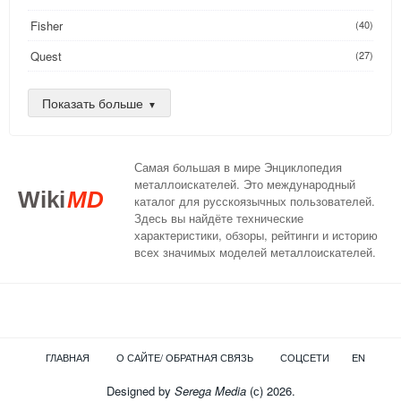
Fisher
(40)
Quest
(27)
Golden Mask
(26)
Показать больше
Nokta
(25)
AKA
(24)
Самая большая в мире Энциклопедия
DeepTech
(16)
металлоискателей. Это международный
Wiki
MD
каталог для русскоязычных пользователей.
XP
(14)
Здесь вы найдёте технические
характеристики, обзоры, рейтинги и историю
Compass
(13)
всех значимых моделей металлоискателей.
Teknetics
(13)
C.Scope
(12)
Nexus
(11)
ГЛАВНАЯ
О САЙТЕ/ ОБРАТНАЯ СВЯЗЬ
СОЦСЕТИ
EN
Detech
(8)
Ground EFX
Designed by
Serega Media
(с) 2026.
(8)