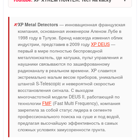
XP Metal Detectors
— инновационная французская
компания, основанная инженером Аленом Лубе в
1998 году в Тулузе. Бренд навсегда изменил облик
индустрии, представив в 2009 году
XP DEUS
—
первый в мире полностью беспроводной
металлоискатель, где катушка, пульт управления и
наушники связываются по зашифрованному
радиоканалу в реальном времени. XP славится
экстремально малым весом приборов, уникальной
штангой S-Telescopic и невероятной скоростью
восстановления сигнала. С выходом
многочастотной модели DEUS II, работающей по
технологии
FMF
(Fast Multi Frequency), компания
закрепила за собой статус лидера в сегменте
профессионального поиска на суше и под водой,
предлагая высочайшую эффективность в самых
сложных условиях замусоренности грунта.