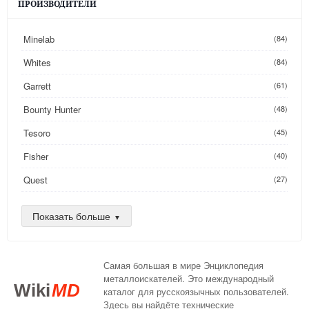
ПРОИЗВОДИТЕЛИ
Minelab
(84)
Whites
(84)
Garrett
(61)
Bounty Hunter
(48)
Tesoro
(45)
Fisher
(40)
Quest
(27)
Golden Mask
(26)
Показать больше
Nokta
(25)
AKA
(24)
Самая большая в мире Энциклопедия
DeepTech
(16)
металлоискателей. Это международный
Wiki
MD
каталог для русскоязычных пользователей.
XP
(14)
Здесь вы найдёте технические