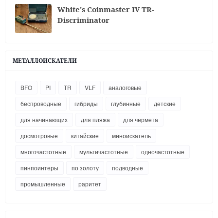
White's Coinmaster IV TR-
Discriminator
МЕТАЛЛОИСКАТЕЛИ
BFO
PI
TR
VLF
аналоговые
беспроводные
гибриды
глубинные
детские
для начинающих
для пляжа
для чермета
досмотровые
китайские
миноискатель
многочастотные
мультичастотные
одночастотные
пинпоинтеры
по золоту
подводные
промышленные
раритет