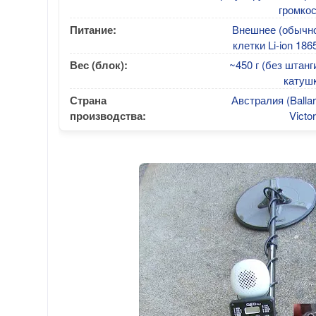
громко
Питание:
Внешнее (обычно
клетки Li-ion 186
Вес (блок):
~450 г (без штанг
катушк
Страна
Австралия (Ballar
производства:
Victor