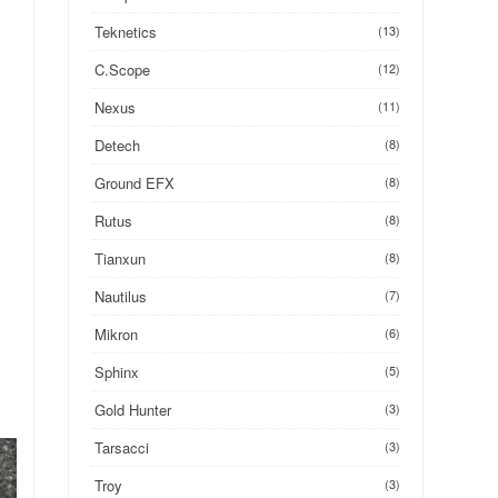
Teknetics
(13)
C.Scope
(12)
Nexus
(11)
Detech
(8)
Ground EFX
(8)
Rutus
(8)
Tianxun
(8)
Nautilus
(7)
Mikron
(6)
Sphinx
(5)
Gold Hunter
(3)
Tarsacci
(3)
Troy
(3)