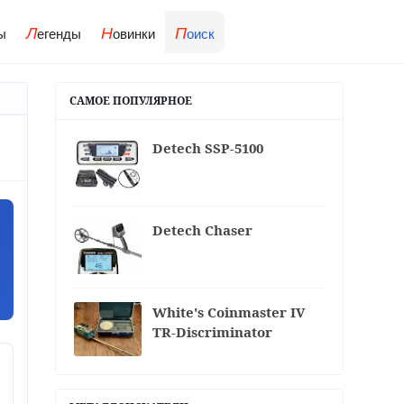
Л
Н
П
ы
егенды
овинки
оиск
САМОЕ ПОПУЛЯРНОЕ
Detech SSP-5100
Detech Chaser
White's Coinmaster IV
TR-Discriminator