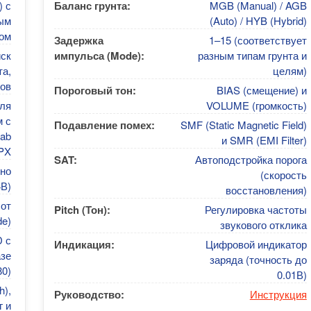
) с
Баланс грунта:
MGB (Manual) / AGB
ым
(Auto) / HYB (Hybrid)
ом
Задержка
1–15 (соответствует
ск
импульса (Mode):
разным типам грунта и
та,
целям)
тов
Пороговый тон:
BIAS (смещение) и
ля
VOLUME (громкость)
 с
Подавление помех:
SMF (Static Magnetic Field)
lab
и SMR (EMI Filter)
PX
SAT:
Автоподстройка порога
ьно
(скорость
4В)
восстановления)
 от
Pitch (Тон):
Регулировка частоты
de)
звукового отклика
 с
Индикация:
Цифровой индикатор
азе
заряда (точность до
0)
0.01В)
),
Руководство:
Инструкция
г и