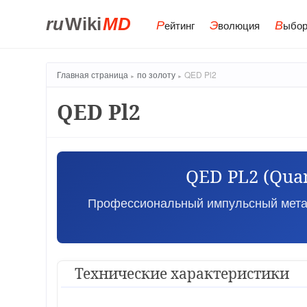
ru
Wiki
MD
Р
Э
В
ейтинг
волюция
ыбор
Главная страница
по золоту
QED Pl2
QED Pl2
QED PL2 (Qua
Профессиональный импульсный метал
Технические характеристики