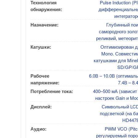
Технология
Pulse Induction (PI
обнаружения:
дифференциальн
интегратор
Назначение:
Глубинный пои
самородного золо
реликвий, метеори
Катушки:
Оптимизирован д
Mono. Совместим
катушками для Mine
SD/GP/G
Рабочее
6.0В – 10.0В (оптимал
напряжение:
7.4В – 8.
Потребление тока:
400–500 мА (зависит
настроек Gain и Mo
Дисплей:
Символьный LCD
подсветкой (на б
HD4478
Аудио:
PWM VCO (Pitch
регулируемый поро