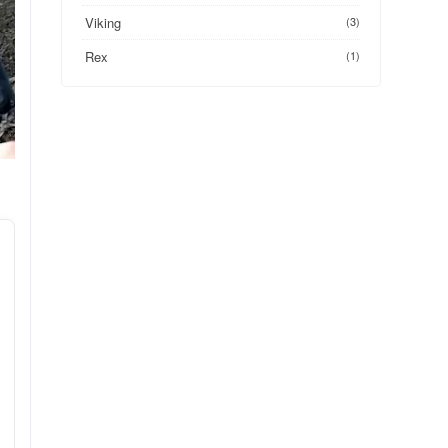
Viking
(3)
Rex
(1)