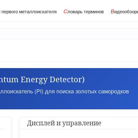
С
В
 первого металлоискателя
ловарь терминов
идеообзор
ntum Energy Detector)
лоискатель (PI) для поиска золотых самородков
Дисплей и управление