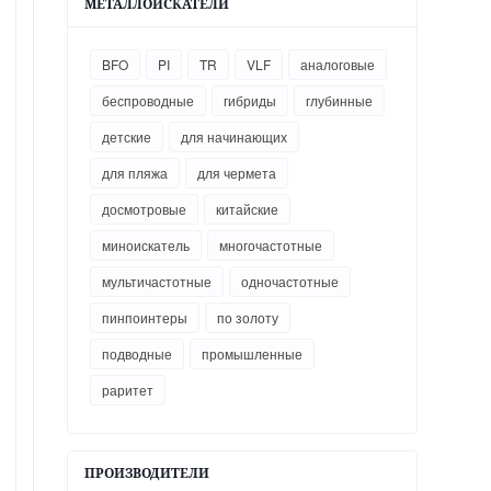
МЕТАЛЛОИСКАТЕЛИ
BFO
PI
TR
VLF
аналоговые
беспроводные
гибриды
глубинные
детские
для начинающих
для пляжа
для чермета
досмотровые
китайские
миноискатель
многочастотные
мультичастотные
одночастотные
пинпоинтеры
по золоту
подводные
промышленные
раритет
ПРОИЗВОДИТЕЛИ