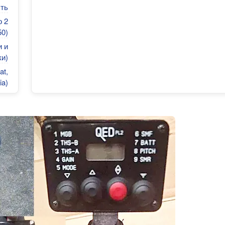
сть
 2
50)
и и
и)
at,
ia)