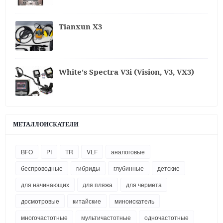
Tianxun X3
White's Spectra V3i (Vision, V3, VX3)
МЕТАЛЛОИСКАТЕЛИ
BFO
PI
TR
VLF
аналоговые
беспроводные
гибриды
глубинные
детские
для начинающих
для пляжа
для чермета
досмотровые
китайские
миноискатель
многочастотные
мультичастотные
одночастотные