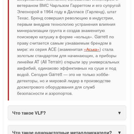
ветераном ВМС Чарльзом Гарреттом и его супругой
Элеонорой в 1964 году в Далласе (Гарленд), штат
Техас. Бренд совершил революцию в индустрии,
первым внедрив технологию устранения влияния
минерализации грунта и создав знаменитую
поисковую катушку в форме «кольца». Garrett по
праву считается самым узнаваемым брендом в
мире: их серия ACE (знаменитая
«Аська»
) стала
золотым стандартом для начинающих, а приборы
линейки AT (All Terrain) открыли эру универсальных
амфибий, одинаково эффективных на суше и под
водой. Сегодня Garrett — это не только хобби-
детекторы, но и мировой лидер в производстве
досмотрового оборудования для служб
безопасности и аэропортов.
Что такое VLF?
Что такое одночастотные металлоискатели?