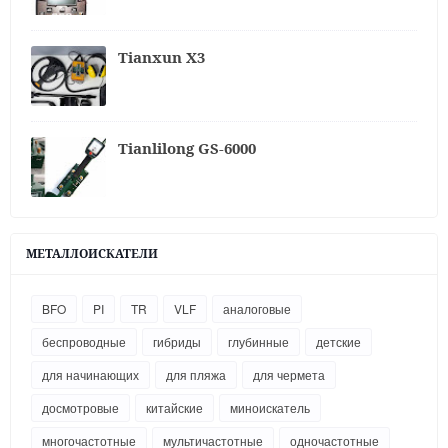
Tianxun X3
Tianlilong GS-6000
МЕТАЛЛОИСКАТЕЛИ
BFO
PI
TR
VLF
аналоговые
беспроводные
гибриды
глубинные
детские
для начинающих
для пляжа
для чермета
досмотровые
китайские
миноискатель
многочастотные
мультичастотные
одночастотные