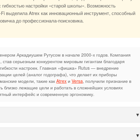
с гибкостью настройки «старой школы». Возможность
Fi выделила Atrex как инновационный инструмент, способный
новичка до профессионала-поисковика.
енером Аркадиушем Рутусом в начале 2000-х годов. Компания
я, став серьезным конкурентом мировым гигантам благодаря
 гибкости настроек. Главная «фишка» Rutus — внедрение
зации целей (аналог годографа), что делает их приборы
манские модели, такие как
Atrex
и
Versa
, получили признание в
ть близко лежащие цели и работать в сложнейших условиях
ятный интерфейс и современную эргономику.