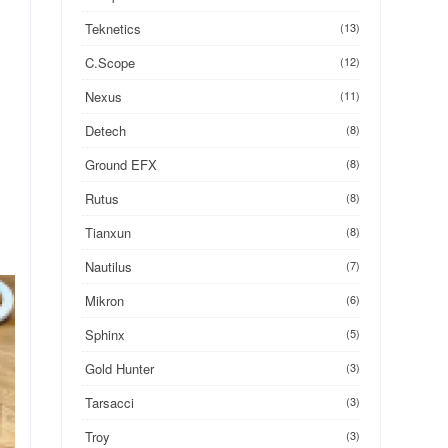
Teknetics
(13)
C.Scope
(12)
Nexus
(11)
Detech
(8)
Ground EFX
(8)
Rutus
(8)
Tianxun
(8)
Nautilus
(7)
Mikron
(6)
Sphinx
(5)
Gold Hunter
(3)
Tarsacci
(3)
Troy
(3)