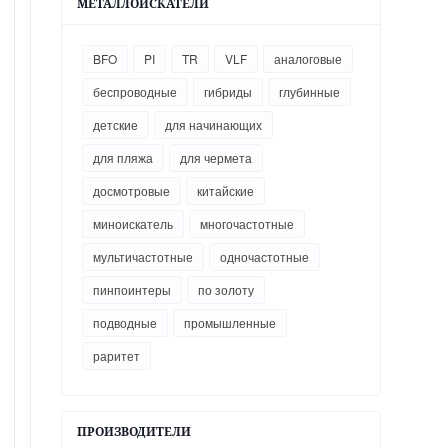
МЕТАЛЛОИСКАТЕЛИ
BFO
PI
TR
VLF
аналоговые
беспроводные
гибриды
глубинные
детские
для начинающих
для пляжа
для чермета
досмотровые
китайские
миноискатель
многочастотные
мультичастотные
одночастотные
пинпоинтеры
по золоту
подводные
промышленные
раритет
ПРОИЗВОДИТЕЛИ