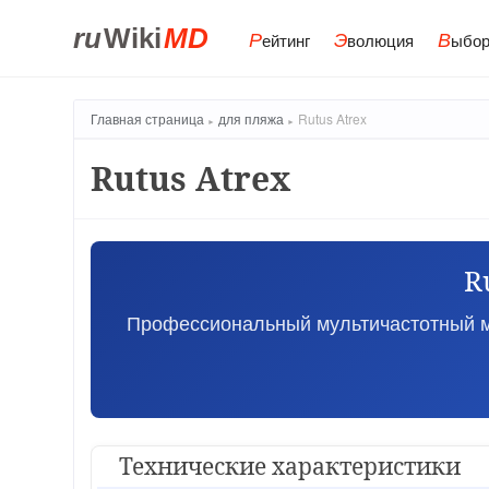
ru
Wiki
MD
Р
Э
В
ейтинг
волюция
ыбор
Главная страница
для пляжа
Rutus Atrex
Rutus Atrex
R
Профессиональный мультичастотный м
Технические характеристики