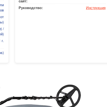
сайт:
или
Руководство:
Инструкция
ов
 от
ты)
) /
ей)
 г.
s)