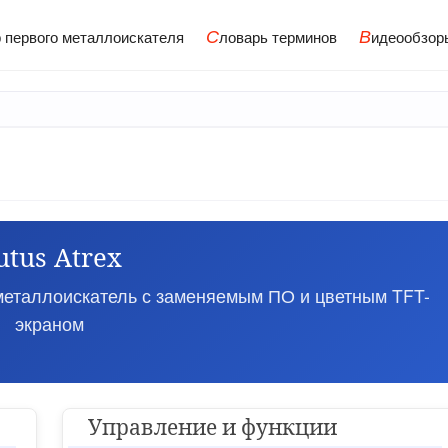
С
В
 первого металлоискателя
ловарь терминов
идеообзор
utus Atrex
еталлоискатель с заменяемым ПО и цветным TFT-
экраном
Управление и функции