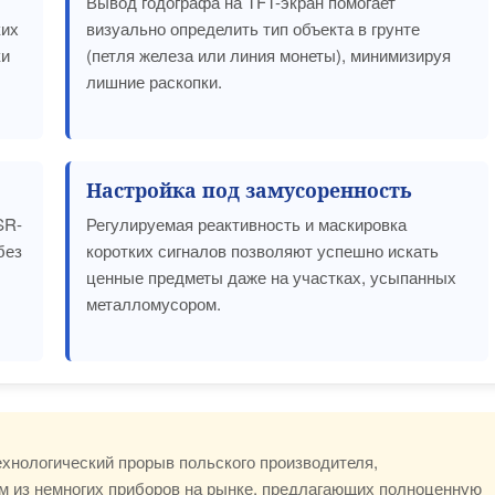
Вывод годографа на TFT-экран помогает
ких
визуально определить тип объекта в грунте
ки
(петля железа или линия монеты), минимизируя
лишние раскопки.
Настройка под замусоренность
SR-
Регулируемая реактивность и маскировка
без
коротких сигналов позволяют успешно искать
ценные предметы даже на участках, усыпанных
металломусором.
ехнологический прорыв польского производителя,
им из немногих приборов на рынке, предлагающих полноценную