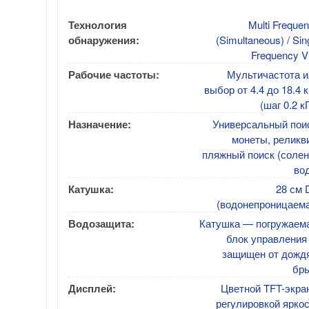
Технология
Multi Freque
обнаружения:
(Simultaneous) / Sin
Frequency 
Рабочие частоты:
Мультичастота и
выбор от 4.4 до 18.4 
(шаг 0.2 к
Назначение:
Универсальный поис
монеты, реликв
пляжный поиск (солен
во
Катушка:
28 см 
(водонепроницаема
Водозащита:
Катушка — погружаема
блок управления
защищен от дождя
бры
Дисплей:
Цветной TFT-экра
регулировкой ярко