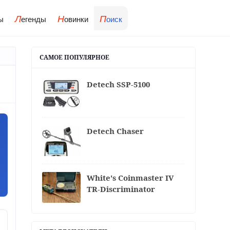
Л
Н
П
ы
егенды
овинки
оиск
САМОЕ ПОПУЛЯРНОЕ
Detech SSP-5100
Detech Chaser
White's Coinmaster IV
TR-Discriminator