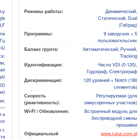
ncy
Режимы работы:
Динамический,
gle
Статический, Dual
VLF
(Гибрид)
ли
Программы:
9 заводских + 5
кГц
пользовательских
Гц)
Баланс грунта:
Автоматический, Ручной,
к:
Tracking
ии,
Идентификация:
Число VDI (0-120),
ая
Годограф, Спектрограф
да)
Дискриминация:
120 уровней + Notch (180
DD
сегментов)
я)
Скорость
Регулируемая (для
я;
(реактивность):
замусоренных участков)
 —
Wi-Fi / Обновление:
Встроенный модуль для
 и
беспроводной смены
зг
прошивки
н с
Официальный
www.rutus.com.pl
сти