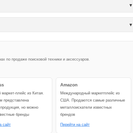
х по продаже поисковой техники и аксессуаров.
ss
Amazon
й маркет-плейс из Китая.
Международный маркетплейс из
м представлена
США. Продаются самые различные
 продукция, но можно
металлоискатели известных
звестные бренды
брендов
а сайт
Перейти на сайт