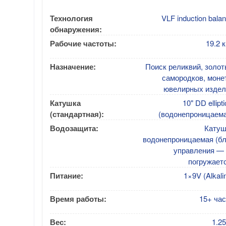
Технология
VLF induction bala
обнаружения:
Рабочие частоты:
19.2 
Назначение:
Поиск реликвий, золо
самородков, моне
ювелирных издел
Катушка
10" DD ellipti
(стандартная):
(водонепроницаема
Водозащита:
Катуш
водонепроницаемая (бл
управления — 
погружает
Питание:
1×9V (Alkali
Время работы:
15+ ча
Вес:
1.25