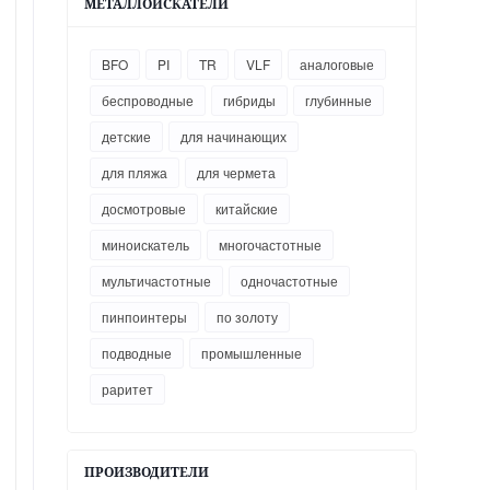
МЕТАЛЛОИСКАТЕЛИ
BFO
PI
TR
VLF
аналоговые
беспроводные
гибриды
глубинные
детские
для начинающих
для пляжа
для чермета
досмотровые
китайские
миноискатель
многочастотные
мультичастотные
одночастотные
пинпоинтеры
по золоту
подводные
промышленные
раритет
ПРОИЗВОДИТЕЛИ