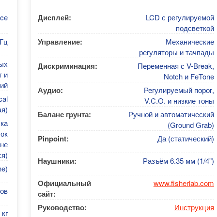
nce
Дисплей:
LCD с регулируемой
подсветкой
кГц
Управление:
Механические
регуляторы и тачпады
тых
Дискриминация:
Переменная с V-Break,
т и
Notch и FeTone
ий
Аудио:
Регулируемый порог,
cal
V.C.O. и низкие тоны
я)
Баланс грунта:
Ручной и автоматический
ка
(Ground Grab)
ок
Pinpoint:
Да (статический)
не
ся)
Наушники:
Разъём 6.35 мм (1/4")
ne)
Официальный
www.fisherlab.com
сов
сайт:
Руководство:
Инструкция
 кг