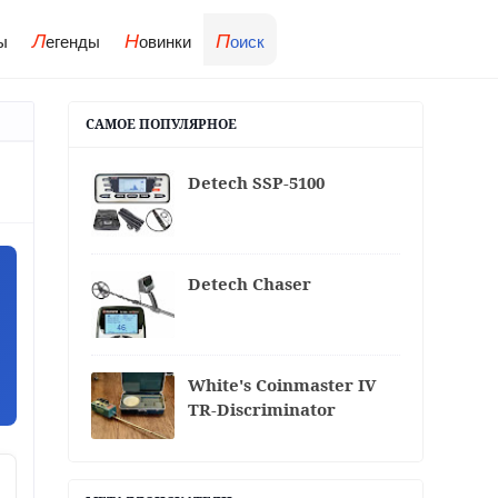
Л
Н
П
ы
егенды
овинки
оиск
САМОЕ ПОПУЛЯРНОЕ
Detech SSP-5100
Detech Chaser
White's Coinmaster IV
TR-Discriminator