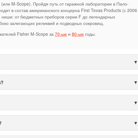
(или M-Scope). Пройдя путь от гаражной лаборатории в Пало-
ходит в состав американского концерна First Texas Products (с 2006
е ниши: от бюджетных приборов серии F до легендарных
боко залегающих реликвий и подводных сокровищ.
кателей Fisher M-Scope за
70-ые
и
80-ые
годы.
а?
?