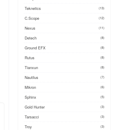
Teknetics
(13)
C.Scope
(12)
Nexus
(11)
Detech
(8)
Ground EFX
(8)
Rutus
(8)
Tianxun
(8)
Nautilus
(7)
Mikron
(6)
Sphinx
(5)
Gold Hunter
(3)
Tarsacci
(3)
Troy
(3)