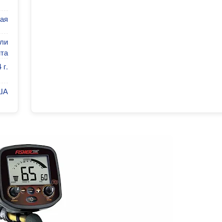
ая
ели
нта
 г.
ША