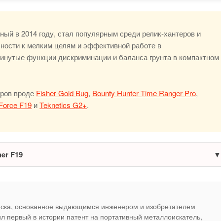
ный в 2014 году, стал популярным среди релик-хантеров и
ности к мелким целям и эффективной работе в
винутые функции дискриминации и баланса грунта в компактном
оров вроде
Fisher Gold Bug
,
Bounty Hunter Time Ranger Pro
,
Force F19
и
Teknetics G2+
.
er F19
иска, основанное выдающимся инженером и изобретателем
л первый в истории патент на портативный металлоискатель,