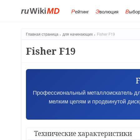
ru
Wiki
MD
Р
Э
В
ейтинг
волюция
ыбор
Главная страница
для начинающих
Fisher F19
Fisher F19
F
Профессиональный металлоискатель для
мелким целям и продвинутой дис
Технические характеристики