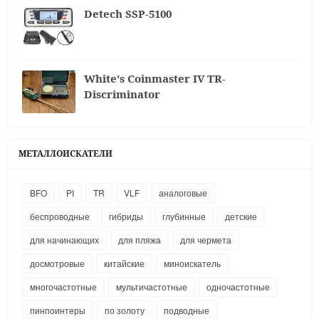
Detech SSP-5100
White's Coinmaster IV TR-
Discriminator
МЕТАЛЛОИСКАТЕЛИ
BFO
PI
TR
VLF
аналоговые
беспроводные
гибриды
глубинные
детские
для начинающих
для пляжа
для чермета
досмотровые
китайские
миноискатель
многочастотные
мультичастотные
одночастотные
пинпоинтеры
по золоту
подводные