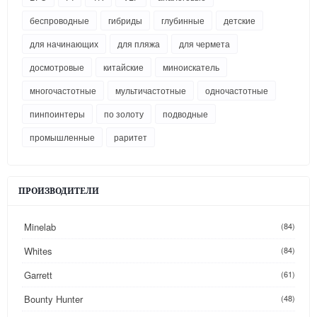
беспроводные
гибриды
глубинные
детские
для начинающих
для пляжа
для чермета
досмотровые
китайские
миноискатель
многочастотные
мультичастотные
одночастотные
пинпоинтеры
по золоту
подводные
промышленные
раритет
ПРОИЗВОДИТЕЛИ
Minelab
(84)
Whites
(84)
Garrett
(61)
Bounty Hunter
(48)