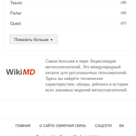
Tesoro
(45)
Fisher
(40)
Quest
(27)
Golden Mask
(26)
Показать больше
Nokta
(25)
AKA
(24)
Самая большая в мире Энциклопедия
DeepTech
(16)
металлоискателей. Это международный
Wiki
MD
каталог для русскоязычных пользователей.
XP
(14)
Здесь вы найдёте технические
характеристики, обзоры, рейтинги и историю
Compass
(13)
всех значимых моделей металлоискателей.
Teknetics
(13)
C.Scope
(12)
Nexus
(11)
ГЛАВНАЯ
О САЙТЕ/ ОБРАТНАЯ СВЯЗЬ
СОЦСЕТИ
EN
Detech
(8)