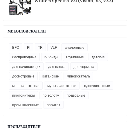
White's Spectra V3i (Vision, V3, VX3)
МЕТАЛЛОИСКАТЕЛИ
BFO
PI
TR
VLF
аналоговые
беспроводные
гибриды
глубинные
детские
для начинающих
для пляжа
для чермета
досмотровые
китайские
миноискатель
многочастотные
мультичастотные
одночастотные
пинпоинтеры
по золоту
подводные
промышленные
раритет
ПРОИЗВОДИТЕЛИ