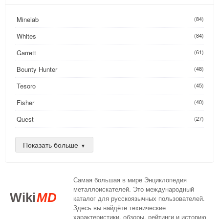
Minelab
(84)
Whites
(84)
Garrett
(61)
Bounty Hunter
(48)
Tesoro
(45)
Fisher
(40)
Quest
(27)
Golden Mask
(26)
Показать больше
Nokta
(25)
AKA
(24)
Самая большая в мире Энциклопедия
DeepTech
(16)
металлоискателей. Это международный
Wiki
MD
каталог для русскоязычных пользователей.
XP
(14)
Здесь вы найдёте технические
характеристики, обзоры, рейтинги и историю
Compass
(13)