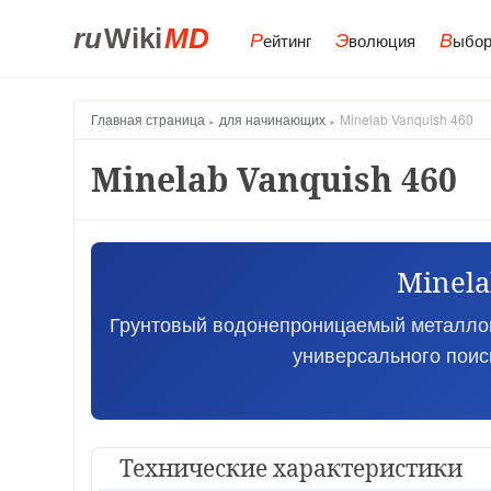
ru
Wiki
MD
Р
Э
В
ейтинг
волюция
ыбор
Главная страница
для начинающих
Minelab Vanquish 460
Minelab Vanquish 460
Minela
Грунтовый водонепроницаемый металлоис
универсального поис
Технические характеристики