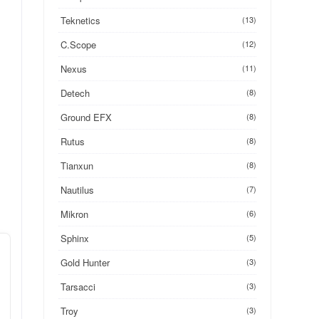
Teknetics
(13)
C.Scope
(12)
Nexus
(11)
Detech
(8)
Ground EFX
(8)
Rutus
(8)
Tianxun
(8)
Nautilus
(7)
Mikron
(6)
Sphinx
(5)
Gold Hunter
(3)
Tarsacci
(3)
Troy
(3)