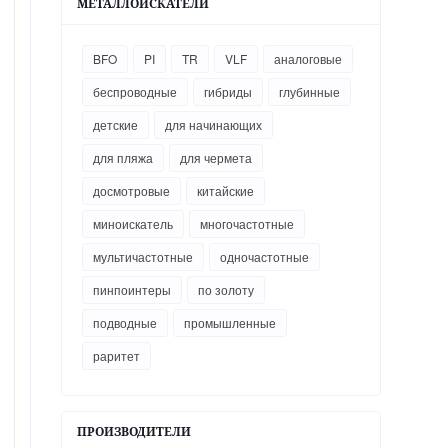
МЕТАЛЛОИСКАТЕЛИ
BFO
PI
TR
VLF
аналоговые
беспроводные
гибриды
глубинные
детские
для начинающих
для пляжа
для чермета
досмотровые
китайские
миноискатель
многочастотные
мультичастотные
одночастотные
пинпоинтеры
по золоту
подводные
промышленные
раритет
ПРОИЗВОДИТЕЛИ