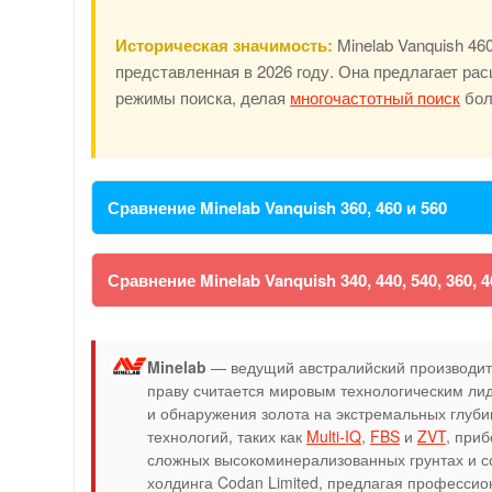
Историческая значимость:
Minelab Vanquish 46
представленная в 2026 году. Она предлагает рас
режимы поиска, делая
многочастотный поиск
бол
Сравнение Minelab Vanquish 360, 460 и 560
Сравнение Minelab Vanquish 340, 440, 540, 360, 4
Minelab
— ведущий австралийский производите
праву считается мировым технологическим ли
и обнаружения золота на экстремальных глуб
технологий, таких как
Multi-IQ
,
FBS
и
ZVT
, при
сложных высокоминерализованных грунтах и со
холдинга Codan Limited, предлагая профессио