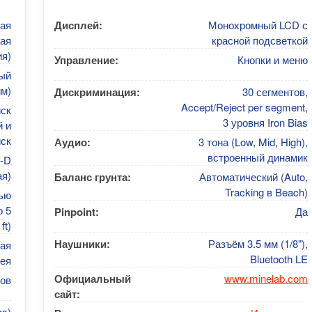
ная
Дисплей:
Монохромный LCD с
ая
красной подсветкой
ия)
Управление:
Кнопки и меню
ный
м)
Дискриминация:
30 сегментов,
Accept/Reject per segment,
ск
3 уровня Iron Bias
й и
ск
Аудио:
3 тона (Low, Mid, High),
встроенный динамик
e-D
я)
Баланс грунта:
Автоматический (Auto,
Tracking в Beach)
тью
 5
Pinpoint:
Да
ft)
Наушники:
Разъём 3.5 мм (1/8"),
ная
Bluetooth LE
ея
Официальный
www.minelab.com
сов
сайт:
bs)