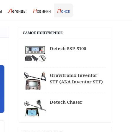
Л
Н
П
ы
егенды
овинки
оиск
САМОЕ ПОПУЛЯРНОЕ
Detech SSP-5100
Gravitronix Inventor
STF (АКА Inventor STF)
Detech Chaser