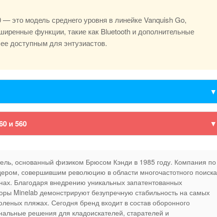
0 — это модель среднего уровня в линейке Vanquish Go,
ширенные функции, такие как Bluetooth и дополнительные
ее доступным для энтузиастов.
60 и 560
ль, основанный физиком Брюсом Кэнди в 1985 году. Компания по
дером, совершившим революцию в области многочастотного поиска
инах. Благодаря внедрению уникальных запатентованных
боры Minelab демонстрируют безупречную стабильность на самых
леных пляжах. Сегодня бренд входит в состав оборонного
нальные решения для кладоискателей, старателей и