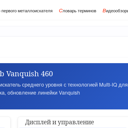
С
В
 первого металлоискателя
ловарь терминов
идеообзор
b Vanquish 460
катель среднего уровня с технологией Multi-IQ для
ка, обновление линейки Vanquish
Дисплей и управление