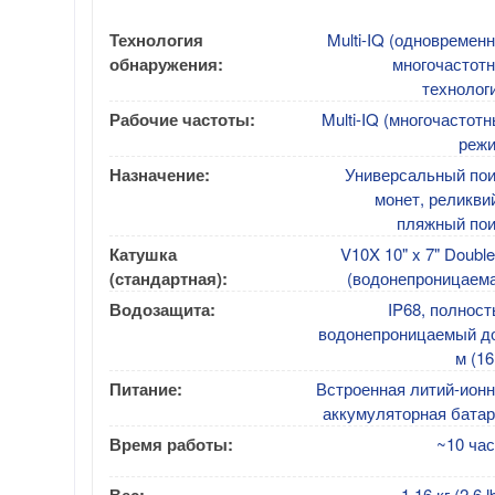
Технология
Multi-IQ (одновремен
обнаружения:
многочастотн
технолог
Рабочие частоты:
Multi-IQ (многочастот
режи
Назначение:
Универсальный пои
монет, реликви
пляжный пои
Катушка
V10X 10" x 7" Doubl
(стандартная):
(водонепроницаема
Водозащита:
IP68, полнос
водонепроницаемый до
м (16 
Питание:
Встроенная литий-ион
аккумуляторная батар
Время работы:
~10 ча
1.16 кг (2.6 l