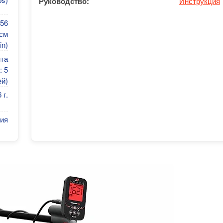
Руководство:
Инструкция
(56
 см
in)
нта
: 5
ей)
 г.
ия